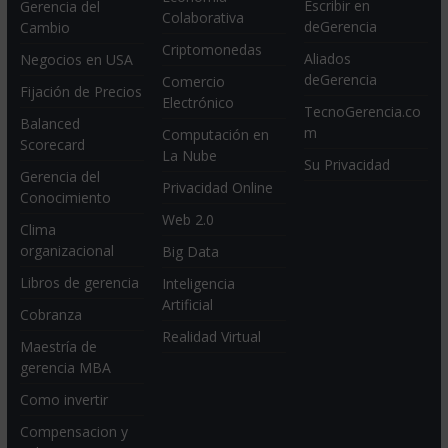
Escribir en
Gerencia del
Colaborativa
deGerencia
Cambio
Criptomonedas
Aliados
Negocios en USA
deGerencia
Comercio
Fijación de Precios
Electrónico
TecnoGerencia.co
Balanced
m
Computación en
Scorecard
La Nube
Su Privacidad
Gerencia del
Privacidad Online
Conocimiento
Web 2.0
Clima
organizacional
Big Data
Libros de gerencia
Inteligencia
Artificial
Cobranza
Realidad Virtual
Maestría de
gerencia MBA
Como invertir
Compensacion y