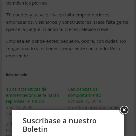
tiemblan las piernas.
Tú puedes y se vale. Hacen falta emprendedores,
empresarios, visionarios y constructores. Hace falta gente
que se la juegue. Cuando tú creces, México crece.
Empieza en donde estés: pequeño, pobre, con dudas. No
tengas miedo y, si tienes… emprende con miedo. Pero
emprende.
Relacionado
12 características del
Las ciencias del
emprendedor que te harán
comportamiento
replantear el futuro
octubre 25, 2019
abril 27, 2020
En «Clima organizacional»
En «Emprendedores»
Suscríbase a nuestro
¿Ideas para ganar un dinero
Boletin
extra en cuarentena?
mayo 18, 2020