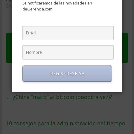
Le notificaremos de las novedades en
En «Coronavirus»
deGerencia.com
Ver original en
Alto Nivel
Publicado el
domingo octubre 3, 2021
REGISTRESE YA
←
¿China “mató” al bitcoin (ooootra vez)?
10 consejos para la administración del tiempo
→