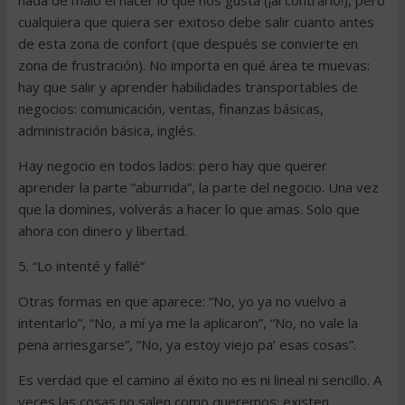
nada de malo el hacer lo que nos gusta (¡al contrario!), pero
cualquiera que quiera ser exitoso debe salir cuanto antes
de esta zona de confort (que después se convierte en
zona de frustración). No importa en qué área te muevas:
hay que salir y aprender habilidades transportables de
negocios: comunicación, ventas, finanzas básicas,
administración básica, inglés.
Hay negocio en todos lados: pero hay que querer
aprender la parte “aburrida”, la parte del negocio. Una vez
que la domines, volverás a hacer lo que amas. Solo que
ahora con dinero y libertad.
5. “Lo intenté y fallé”
Otras formas en que aparece: “No, yo ya no vuelvo a
intentarlo”, “No, a mí ya me la aplicaron”, “No, no vale la
pena arriesgarse”, “No, ya estoy viejo pa’ esas cosas”.
Es verdad que el camino al éxito no es ni lineal ni sencillo. A
veces las cosas no salen como queremos; existen