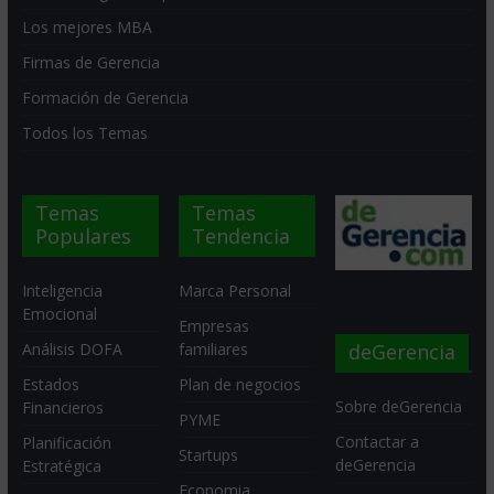
Los mejores MBA
Firmas de Gerencia
Formación de Gerencia
Todos los Temas
Temas
Temas
Populares
Tendencia
Inteligencia
Marca Personal
Emocional
Empresas
deGerencia
Análisis DOFA
familiares
Estados
Plan de negocios
Sobre deGerencia
Financieros
PYME
Contactar a
Planificación
Startups
deGerencia
Estratégica
Economia