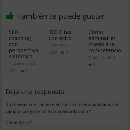
También te puede gustar
Self-
100 Citas
Cómo
coaching
con éxito
eliminar el
con
miedo a la
febrero 5,
perspectiva
competencia
2008
0
sistémica
abril 16, 2013
septiembre 21,
0
2011
3
Deja una respuesta
Tu dirección de correo electrónico no será publicada.
Los
campos obligatorios están marcados con
*
Comentario
*