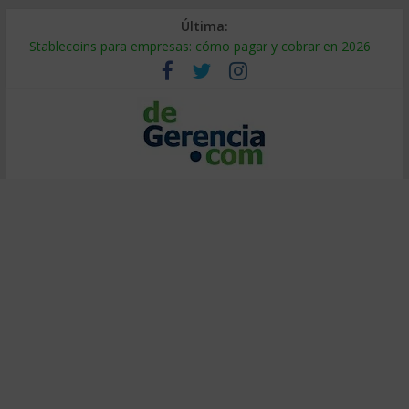
Última:
Stablecoins para empresas: cómo pagar y cobrar en 2026
Despido silencioso: qué es y por qué sale tan caro
IA en selección de personal: cómo auditarla a tiempo
Trabajo forzoso en la cadena de suministro: qué hacer
Mercado hispano de EE. UU.: cómo segmentarlo y venderle