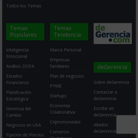
Todos los Temas
Temas
Temas
Populares
Tendencia
Inteligencia
Marca Personal
Emocional
Empresas
deGerencia
Análisis DOFA
familiares
Estados
Plan de negocios
Sobre deGerencia
Financieros
PYME
Contactar a
Planificación
Startups
deGerencia
Estratégica
Economia
Escribir en
Gerencia del
Colaborativa
deGerencia
Cambio
Criptomonedas
Aliados
Negocios en USA
deGerencia
Comercio
Fijación de Precios