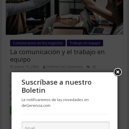
Comunicacion en los negocios
Trabajo en equipo
La comunicación y el trabajo en
equipo
enero 15, 2004
Holmes Paz Quinones
42
comentarios
Suscríbase a nuestro
INTRODUCCIÓN Uno de los mayores problemas que se
Boletin
presentan en todas las empresas es el unir a un conjunto
de
Le notificaremos de las novedades en
deGerencia.com
Leer más