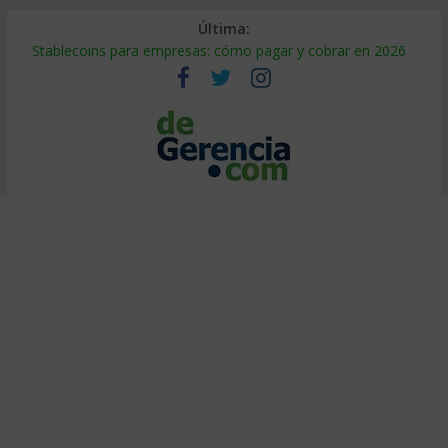
Última:
Stablecoins para empresas: cómo pagar y cobrar en 2026
Despido silencioso: qué es y por qué sale tan caro
IA en selección de personal: cómo auditarla a tiempo
Trabajo forzoso en la cadena de suministro: qué hacer
Mercado hispano de EE. UU.: cómo segmentarlo y venderle