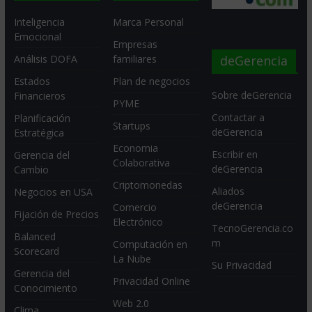
Inteligencia
Marca Personal
Emocional
Empresas
deGerencia
Análisis DOFA
familiares
Estados
Plan de negocios
Sobre deGerencia
Financieros
PYME
Contactar a
Planificación
Startups
deGerencia
Estratégica
Economia
Escribir en
Gerencia del
Colaborativa
deGerencia
Cambio
Criptomonedas
Aliados
Negocios en USA
deGerencia
Comercio
Fijación de Precios
Electrónico
TecnoGerencia.co
Balanced
m
Computación en
Scorecard
La Nube
Su Privacidad
Gerencia del
Privacidad Online
Conocimiento
Web 2.0
Clima