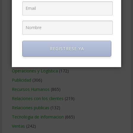
Gobierno Corporativo
(11)
Legal
(125)
Marketing
(988)
Marketing Digital
(247)
Métodos Gerenciales
(280)
REGISTRESE YA
Negocios Internacionales
(2.257)
Negocios Online
(1.405)
Operaciones y Logística
(172)
Publicidad
(306)
Recursos Humanos
(865)
Relaciones con los clientes
(219)
Relaciones publicas
(132)
Tecnologia de Informacion
(665)
Ventas
(242)