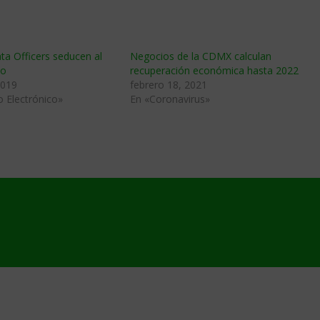
ta Officers seducen al
Negocios de la CDMX calculan
co
recuperación económica hasta 2022
2019
febrero 18, 2021
 Electrónico»
En «Coronavirus»