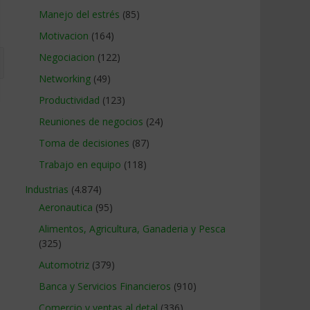
Manejo del estrés
(85)
Motivacion
(164)
Negociacion
(122)
Networking
(49)
Productividad
(123)
Reuniones de negocios
(24)
Toma de decisiones
(87)
Trabajo en equipo
(118)
Industrias
(4.874)
Aeronautica
(95)
Alimentos, Agricultura, Ganaderia y Pesca
(325)
Automotriz
(379)
Banca y Servicios Financieros
(910)
Comercio y ventas al detal
(336)