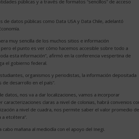
idades públicas y a través de formatos “sencillos” de acceso
mas de datos públicas como Data USA y Data Chile, adelantó
 Economía.
ra muy sencilla de los muchos sitios e información
, pero el punto es ver cómo hacemos accesible sobre todo a
da esta información”, afirmó en la conferencia vespertina de
a el gobierno federal.
studiantes, organismos y periodistas, la información depositada
de desarrollo en el país”.
de datos, nos va a dar localizaciones, vamos a incorporar
 caracterizaciones claras a nivel de colonias, habrá convenios co
lización a nivel de cuadra, nos permite saber el valor promedio de
 a etcétera”.
 a cabo mañana al mediodía con el apoyo del Inegi.