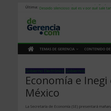
Última:
Stablecoins para empresas: cómo pagar y c
Despido silencioso: qué es y por qué sale ta
IA en selección de personal: cómo auditarla
Trabajo forzoso en la cadena de suministro:
Mercado hispano de EE. UU.: cómo segmenta
TEMAS DE GERENCIA
CONTENIDO DE
Gobierno Electrónico
Gobiernos
Economía e Inegi 
México
La Secretaría de Economía (SE) presentará mañana 