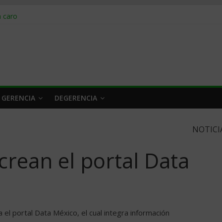
obrar en 2026
n caro
 a tiempo
 qué hacer
rlo y venderle
 GERENCIA
DEGERENCIA
NOTICI
crean el portal Data
el portal Data México, el cual integra información