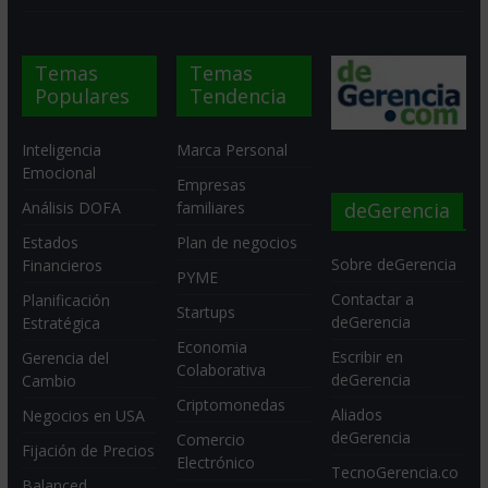
Temas
Temas
Populares
Tendencia
Inteligencia
Marca Personal
Emocional
Empresas
deGerencia
Análisis DOFA
familiares
Estados
Plan de negocios
Sobre deGerencia
Financieros
PYME
Contactar a
Planificación
Startups
deGerencia
Estratégica
Economia
Escribir en
Gerencia del
Colaborativa
deGerencia
Cambio
Criptomonedas
Aliados
Negocios en USA
deGerencia
Comercio
Fijación de Precios
Electrónico
TecnoGerencia.co
Balanced