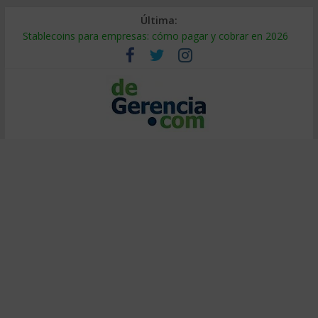
Última:
Stablecoins para empresas: cómo pagar y cobrar en 2026
Despido silencioso: qué es y por qué sale tan caro
IA en selección de personal: cómo auditarla a tiempo
Trabajo forzoso en la cadena de suministro: qué hacer
Mercado hispano de EE. UU.: cómo segmentarlo y venderle