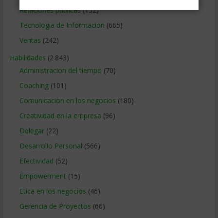
Relaciones publicas
(132)
Tecnologia de Informacion
(665)
Ventas
(242)
Habilidades
(2.843)
Administracion del tiempo
(70)
Coaching
(101)
Comunicacion en los negocios
(180)
Creatividad en la empresa
(96)
Delegar
(22)
Desarrollo Personal
(566)
Efectividad
(52)
Empowerment
(15)
Etica en los negocios
(46)
Gerencia de Proyectos
(66)