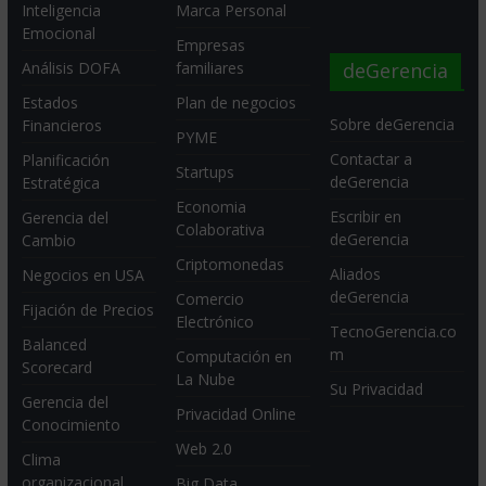
Inteligencia
Marca Personal
Emocional
Empresas
deGerencia
Análisis DOFA
familiares
Estados
Plan de negocios
Sobre deGerencia
Financieros
PYME
Contactar a
Planificación
Startups
deGerencia
Estratégica
Economia
Escribir en
Gerencia del
Colaborativa
deGerencia
Cambio
Criptomonedas
Aliados
Negocios en USA
deGerencia
Comercio
Fijación de Precios
Electrónico
TecnoGerencia.co
Balanced
m
Computación en
Scorecard
La Nube
Su Privacidad
Gerencia del
Privacidad Online
Conocimiento
Web 2.0
Clima
organizacional
Big Data