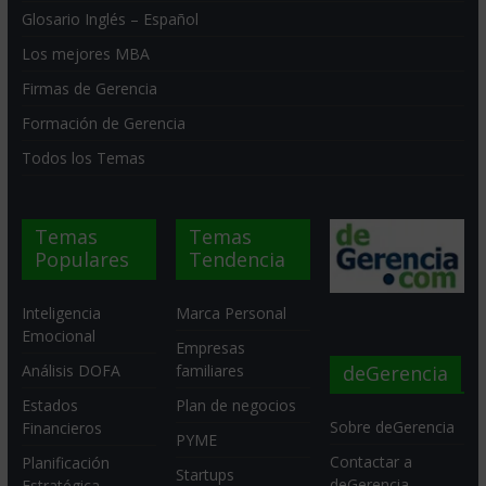
Glosario Inglés – Español
Los mejores MBA
Firmas de Gerencia
Formación de Gerencia
Todos los Temas
Temas
Temas
Populares
Tendencia
Inteligencia
Marca Personal
Emocional
Empresas
deGerencia
Análisis DOFA
familiares
Estados
Plan de negocios
Sobre deGerencia
Financieros
PYME
Contactar a
Planificación
Startups
deGerencia
Estratégica