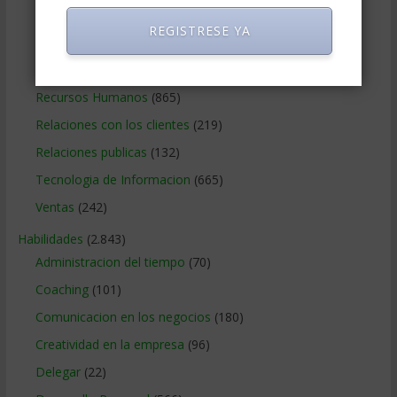
Negocios Online
(1.405)
REGISTRESE YA
Operaciones y Logística
(172)
Publicidad
(306)
Recursos Humanos
(865)
Relaciones con los clientes
(219)
Relaciones publicas
(132)
Tecnologia de Informacion
(665)
Ventas
(242)
Habilidades
(2.843)
Administracion del tiempo
(70)
Coaching
(101)
Comunicacion en los negocios
(180)
Creatividad en la empresa
(96)
Delegar
(22)