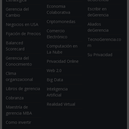
Economia
Escribir en
Gerencia del
Colaborativa
deGerencia
Cambio
Criptomonedas
Aliados
Negocios en USA
deGerencia
Comercio
Fijación de Precios
Electrónico
TecnoGerencia.co
Balanced
m
Computación en
Scorecard
La Nube
Su Privacidad
Gerencia del
Privacidad Online
Conocimiento
Web 2.0
Clima
organizacional
Big Data
Libros de gerencia
Inteligencia
Artificial
Cobranza
Realidad Virtual
Maestría de
gerencia MBA
Como invertir