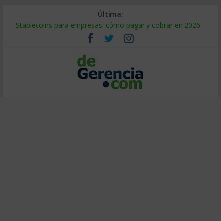
Última:
Stablecoins para empresas: cómo pagar y cobrar en 2026
Despido silencioso: qué es y por qué sale tan caro
IA en selección de personal: cómo auditarla a tiempo
Trabajo forzoso en la cadena de suministro: qué hacer
Mercado hispano de EE. UU.: cómo segmentarlo y venderle