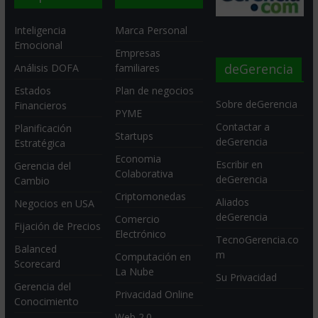
Inteligencia
Marca Personal
Emocional
Empresas
deGerencia
Análisis DOFA
familiares
Estados
Plan de negocios
Sobre deGerencia
Financieros
PYME
Contactar a
Planificación
Startups
deGerencia
Estratégica
Economia
Escribir en
Gerencia del
Colaborativa
deGerencia
Cambio
Criptomonedas
Aliados
Negocios en USA
deGerencia
Comercio
Fijación de Precios
Electrónico
TecnoGerencia.co
Balanced
m
Computación en
Scorecard
La Nube
Su Privacidad
Gerencia del
Privacidad Online
Conocimiento
Web 2.0