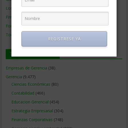
Los mejores MBA
Firmas de Gerencia
Formación de Gerencia
Todos los Temas
REGISTRESE YA
Temas de Gerencia
Empresas de Gerencia
(38)
Gerencia
(9.477)
Ciencias Económicas
(80)
Contabilidad
(466)
Educacion Gerencial
(454)
Estrategia Empresarial
(304)
Finanzas Corporativas
(748)