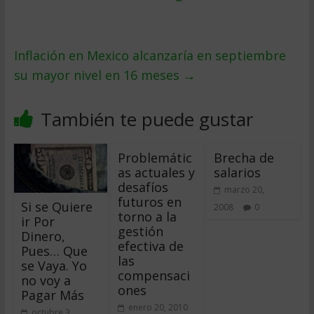
Inflación en Mexico alcanzaría en septiembre
su mayor nivel en 16 meses
→
También te puede gustar
Problemátic
Brecha de
as actuales y
salarios
desafíos
marzo 20,
futuros en
Si se Quiere
2008
0
torno a la
ir Por
gestión
Dinero,
efectiva de
Pues… Que
las
se Vaya. Yo
compensaci
no voy a
ones
Pagar Más
enero 20, 2010
octubre 3,