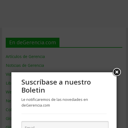
En deGerencia.com
Artículos de Gerencia
Noticias de Gerencia
Videos de Gerencia
Suscríbase a nuestro
Libros de Gerencia
Boletin
Webs de Gerencia
Le notificaremos de las novedades en
Negocios por País
deGerencia.com
Colaboradores de Gerencia
Glosario
Glosario Inglés – Español