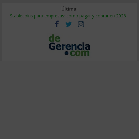
Última:
Stablecoins para empresas: cómo pagar y cobrar en 2026
Despido silencioso: qué es y por qué sale tan caro
IA en selección de personal: cómo auditarla a tiempo
Trabajo forzoso en la cadena de suministro: qué hacer
Mercado hispano de EE. UU.: cómo segmentarlo y venderle