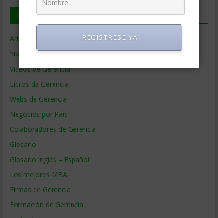
En deGerencia.com
REGISTRESE YA
Artículos de Gerencia
Noticias de Gerencia
Videos de Gerencia
Libros de Gerencia
Webs de Gerencia
Negocios por País
Colaboradores de Gerencia
Glosario
Glosario Inglés – Español
Los mejores MBA
Firmas de Gerencia
Formación de Gerencia