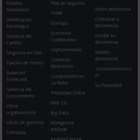
Estados
Plan de negocios
Sobre deGerencia
Financieros
PYME
Contactar a
Planificación
Startups
deGerencia
Estratégica
Economia
Escribir en
Gerencia del
Colaborativa
deGerencia
Cambio
Criptomonedas
Aliados
Negocios en USA
deGerencia
Comercio
Fijación de Precios
Electrónico
TecnoGerencia.co
Balanced
m
Computación en
Scorecard
La Nube
Su Privacidad
Gerencia del
Privacidad Online
Conocimiento
Web 2.0
Clima
organizacional
Big Data
Libros de gerencia
Inteligencia
Artificial
Cobranza
Realidad Virtual