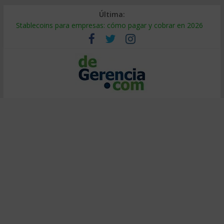
Última:
Stablecoins para empresas: cómo pagar y cobrar en 2026
Despido silencioso: qué es y por qué sale tan caro
IA en selección de personal: cómo auditarla a tiempo
Trabajo forzoso en la cadena de suministro: qué hacer
Mercado hispano de EE. UU.: cómo segmentarlo y venderle