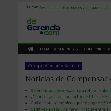
Stablecoins para empresas: cómo pagar y c
Última:
Despido silencioso: qué es y por qué sale ta
IA en selección de personal: cómo auditarla
Trabajo forzoso en la cadena de suministro:
Mercado hispano de EE. UU.: cómo segmenta
TEMAS DE GERENCIA
CONTENIDO DE
Compensacion y Salario
Noticias de Compensacio
9 beneficios novedosos para retener talen
¿Cuánto gana un conductor de Uber en Es
Cuáles son los empleos que te pagan $60 d
Cada vez existe una mayor brecha entre el 