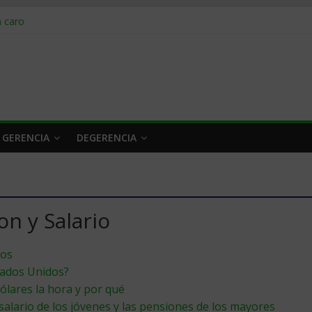
obrar en 2026
n caro
 a tiempo
 qué hacer
rlo y venderle
 GERENCIA
DEGERENCIA
n y Salario
tos
tados Unidos?
ólares la hora y por qué
salario de los jóvenes y las pensiones de los mayores