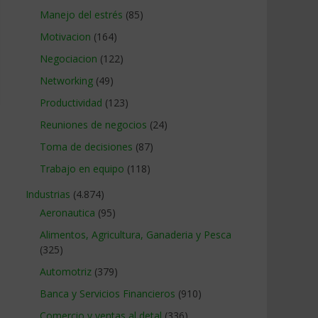
Manejo del estrés
(85)
Motivacion
(164)
Negociacion
(122)
Networking
(49)
Productividad
(123)
Reuniones de negocios
(24)
Toma de decisiones
(87)
Trabajo en equipo
(118)
Industrias
(4.874)
Aeronautica
(95)
Alimentos, Agricultura, Ganaderia y Pesca
(325)
Automotriz
(379)
Banca y Servicios Financieros
(910)
Comercio y ventas al detal
(336)