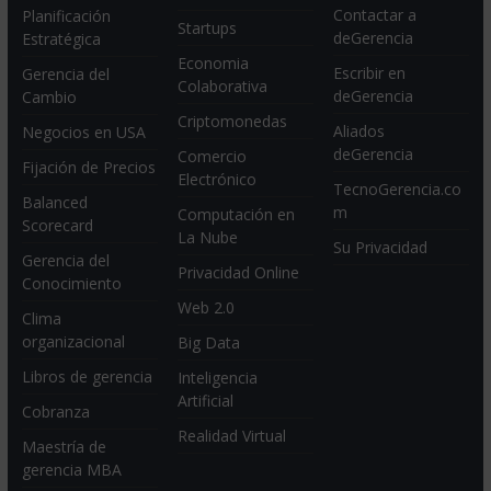
Contactar a
Planificación
Startups
deGerencia
Estratégica
Economia
Escribir en
Gerencia del
Colaborativa
deGerencia
Cambio
Criptomonedas
Aliados
Negocios en USA
deGerencia
Comercio
Fijación de Precios
Electrónico
TecnoGerencia.co
Balanced
m
Computación en
Scorecard
La Nube
Su Privacidad
Gerencia del
Privacidad Online
Conocimiento
Web 2.0
Clima
organizacional
Big Data
Libros de gerencia
Inteligencia
Artificial
Cobranza
Realidad Virtual
Maestría de
gerencia MBA