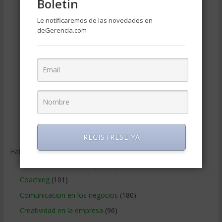
Boletin
Negocios Internacionales
(2.257)
Le notificaremos de las novedades en
Negocios Online
(1.405)
deGerencia.com
Operaciones y Logística
(172)
Publicidad
(306)
Recursos Humanos
(865)
Relaciones con los clientes
(219)
Relaciones publicas
(132)
Tecnologia de Informacion
(665)
Ventas
(242)
REGISTRESE YA
Habilidades
(2.843)
Administracion del tiempo
(70)
Coaching
(101)
Comunicacion en los negocios
(180)
Creatividad en la empresa
(96)