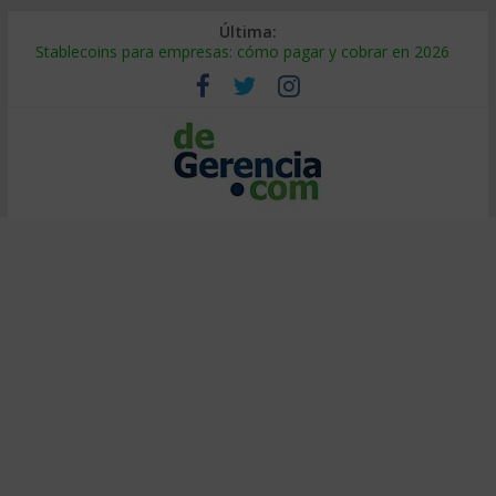
Última:
Stablecoins para empresas: cómo pagar y cobrar en 2026
Despido silencioso: qué es y por qué sale tan caro
IA en selección de personal: cómo auditarla a tiempo
Trabajo forzoso en la cadena de suministro: qué hacer
Mercado hispano de EE. UU.: cómo segmentarlo y venderle