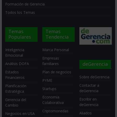
Formación de Gerencia
Todos los Temas
Temas
Temas
Populares
Tendencia
Inteligencia
Marca Personal
Emocional
Empresas
deGerencia
Análisis DOFA
familiares
Estados
Plan de negocios
Sobre deGerencia
Financieros
PYME
Contactar a
Planificación
Startups
deGerencia
Estratégica
Economia
Escribir en
Gerencia del
Colaborativa
deGerencia
Cambio
Criptomonedas
Aliados
Negocios en USA