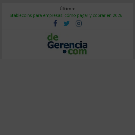
Última:
Stablecoins para empresas: cómo pagar y cobrar en 2026
Despido silencioso: qué es y por qué sale tan caro
IA en selección de personal: cómo auditarla a tiempo
Trabajo forzoso en la cadena de suministro: qué hacer
Mercado hispano de EE. UU.: cómo segmentarlo y venderle