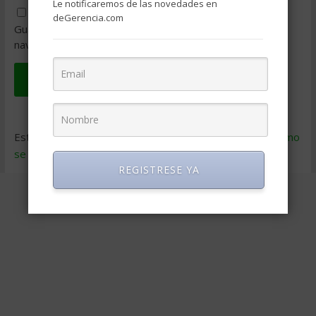
Le notificaremos de las novedades en
deGerencia.com
Guarda mi nombre, correo electrónico y web en este
navegador para la próxima vez que comente.
Este sitio usa Akismet para reducir el spam.
Aprende cómo
se procesan los datos de tus comentarios
.
REGISTRESE YA