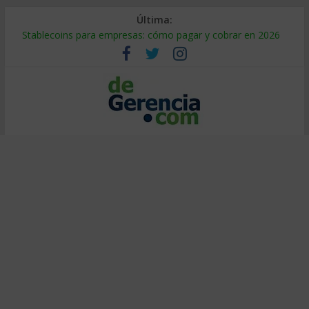
Última:
Stablecoins para empresas: cómo pagar y cobrar en 2026
Despido silencioso: qué es y por qué sale tan caro
IA en selección de personal: cómo auditarla a tiempo
Trabajo forzoso en la cadena de suministro: qué hacer
Mercado hispano de EE. UU.: cómo segmentarlo y venderle