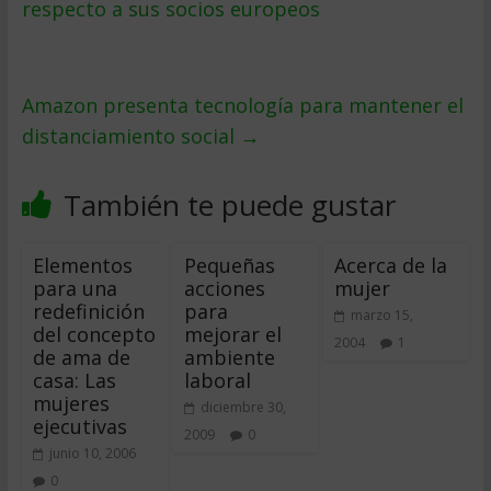
respecto a sus socios europeos
Amazon presenta tecnología para mantener el
distanciamiento social
→
También te puede gustar
Elementos
Pequeñas
Acerca de la
para una
acciones
mujer
redefinición
para
marzo 15,
del concepto
mejorar el
2004
1
de ama de
ambiente
casa: Las
laboral
mujeres
diciembre 30,
ejecutivas
2009
0
junio 10, 2006
0