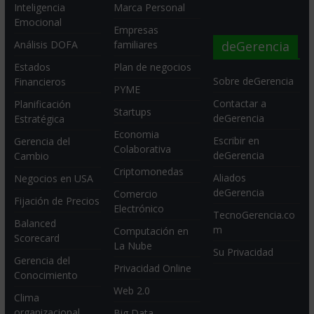
Inteligencia
Marca Personal
Emocional
Empresas
deGerencia
Análisis DOFA
familiares
Estados
Plan de negocios
Sobre deGerencia
Financieros
PYME
Contactar a
Planificación
Startups
deGerencia
Estratégica
Economia
Escribir en
Gerencia del
Colaborativa
deGerencia
Cambio
Criptomonedas
Aliados
Negocios en USA
deGerencia
Comercio
Fijación de Precios
Electrónico
TecnoGerencia.co
Balanced
m
Computación en
Scorecard
La Nube
Su Privacidad
Gerencia del
Privacidad Online
Conocimiento
Web 2.0
Clima
organizacional
Big Data