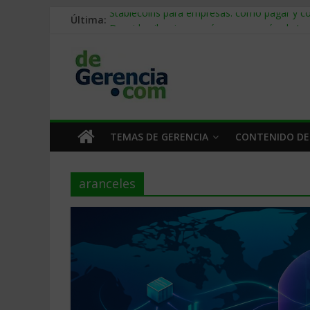
Última:
Stablecoins para empresas: cómo pagar y c
Despido silencioso: qué es y por qué sale ta
IA en selección de personal: cómo auditarla
Trabajo forzoso en la cadena de suministro:
Mercado hispano de EE. UU.: cómo segmenta
TEMAS DE GERENCIA
CONTENIDO DE
aranceles