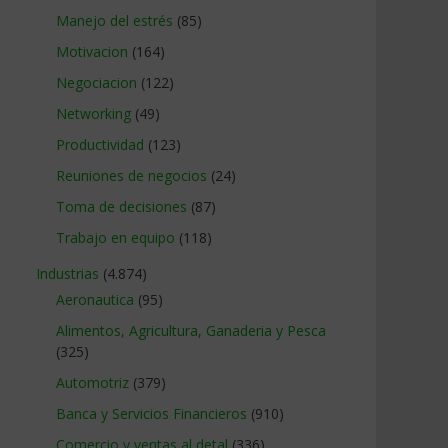
Manejo del estrés
(85)
Motivacion
(164)
Negociacion
(122)
Networking
(49)
Productividad
(123)
Reuniones de negocios
(24)
Toma de decisiones
(87)
Trabajo en equipo
(118)
Industrias
(4.874)
Aeronautica
(95)
Alimentos, Agricultura, Ganaderia y Pesca
(325)
Automotriz
(379)
Banca y Servicios Financieros
(910)
Comercio y ventas al detal
(336)