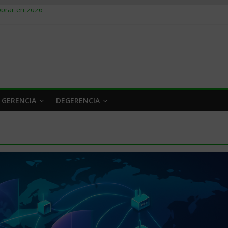
obrar en 2026
n caro
 a tiempo
 qué hacer
rlo y venderle
 GERENCIA
DEGERENCIA