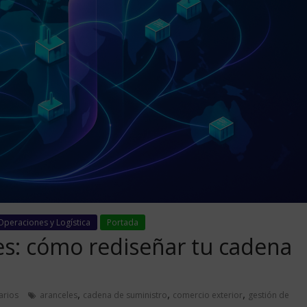
Operaciones y Logística
Portada
s: cómo rediseñar tu cadena
,
,
,
arios
aranceles
cadena de suministro
comercio exterior
gestión de