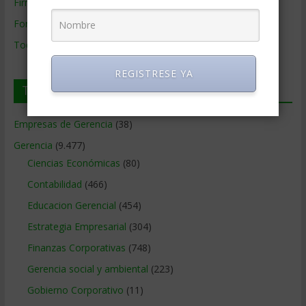
Firmas de Gerencia
Formación de Gerencia
Todos los Temas
REGISTRESE YA
Temas de Gerencia
Empresas de Gerencia
(38)
Gerencia
(9.477)
Ciencias Económicas
(80)
Contabilidad
(466)
Educacion Gerencial
(454)
Estrategia Empresarial
(304)
Finanzas Corporativas
(748)
Gerencia social y ambiental
(223)
Gobierno Corporativo
(11)