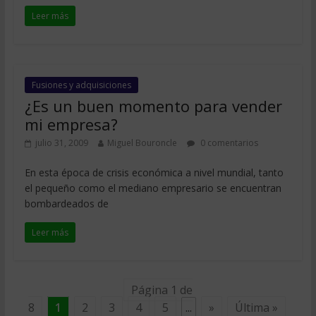
Leer más
Fusiones y adquisiciones
¿Es un buen momento para vender
mi empresa?
julio 31, 2009
Miguel Bouroncle
0 comentarios
En esta época de crisis económica a nivel mundial, tanto
el pequeño como el mediano empresario se encuentran
bombardeados de
Leer más
Página 1 de
8
1
2
3
4
5
...
»
Última »