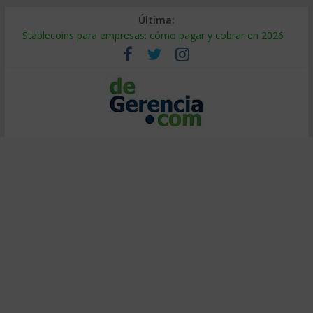
Última:
Stablecoins para empresas: cómo pagar y cobrar en 2026
Despido silencioso: qué es y por qué sale tan caro
IA en selección de personal: cómo auditarla a tiempo
Trabajo forzoso en la cadena de suministro: qué hacer
Mercado hispano de EE. UU.: cómo segmentarlo y venderle