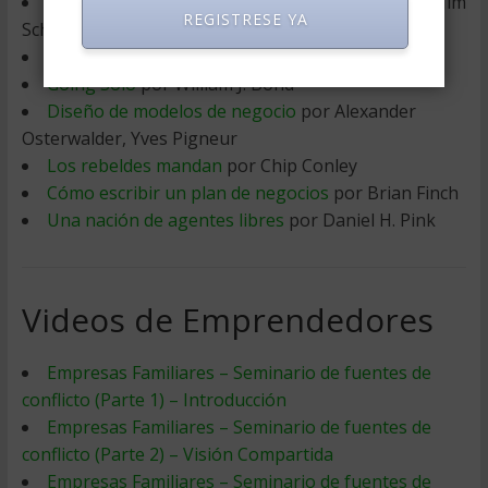
Guía Para el Manejo de Pequeños Negocios
por Jim
REGISTRESE YA
Schell
El negocio al descubierto
por Richard Branson
Going Solo
por William J. Bond
Diseño de modelos de negocio
por Alexander
Osterwalder, Yves Pigneur
Los rebeldes mandan
por Chip Conley
Cómo escribir un plan de negocios
por Brian Finch
Una nación de agentes libres
por Daniel H. Pink
Videos de Emprendedores
Empresas Familiares – Seminario de fuentes de
conflicto (Parte 1) – Introducción
Empresas Familiares – Seminario de fuentes de
conflicto (Parte 2) – Visión Compartida
Empresas Familiares – Seminario de fuentes de