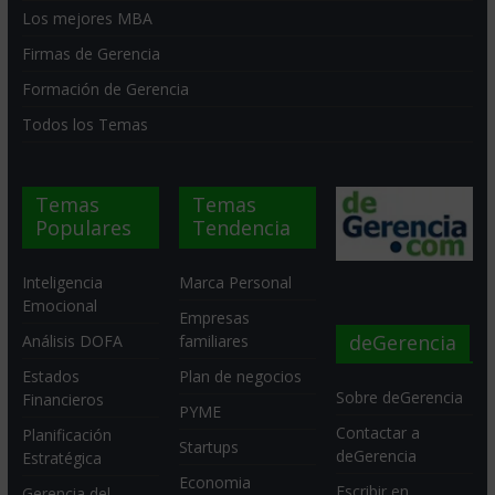
Los mejores MBA
Firmas de Gerencia
Formación de Gerencia
Todos los Temas
Temas
Temas
Populares
Tendencia
Inteligencia
Marca Personal
Emocional
Empresas
deGerencia
Análisis DOFA
familiares
Estados
Plan de negocios
Sobre deGerencia
Financieros
PYME
Contactar a
Planificación
Startups
deGerencia
Estratégica
Economia
Escribir en
Gerencia del