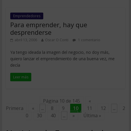
Emprendedores
Para emprender, hay que
desprenderse
abril 13, 2006
Oscar O Conti
1 comentario
Ya tengo ideada la imagen del negocio, no doy más,
quiero lanzar el emprendimiento de una buena vez, me
decía
Leer más
Página 10 de 145
«
Primera
«
...
8
9
10
11
12
...
2
0
30
40
...
»
Última »