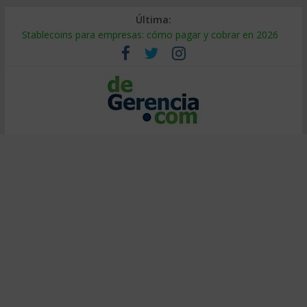
Última:
Stablecoins para empresas: cómo pagar y cobrar en 2026
Despido silencioso: qué es y por qué sale tan caro
IA en selección de personal: cómo auditarla a tiempo
Trabajo forzoso en la cadena de suministro: qué hacer
Mercado hispano de EE. UU.: cómo segmentarlo y venderle