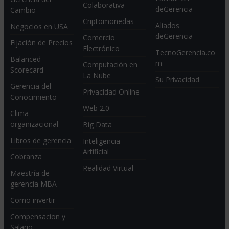
Colaborativa
deGerencia
Cambio
Criptomonedas
Aliados
Negocios en USA
deGerencia
Comercio
Fijación de Precios
Electrónico
TecnoGerencia.co
Balanced
m
Computación en
Scorecard
La Nube
Su Privacidad
Gerencia del
Privacidad Online
Conocimiento
Web 2.0
Clima
organizacional
Big Data
Libros de gerencia
Inteligencia
Artificial
Cobranza
Realidad Virtual
Maestría de
gerencia MBA
Como invertir
Compensacion y
Salario