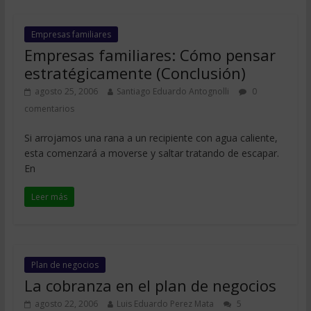
Empresas familiares
Empresas familiares: Cómo pensar
estratégicamente (Conclusión)
agosto 25, 2006
Santiago Eduardo Antognolli
0
comentarios
Si arrojamos una rana a un recipiente con agua caliente,
esta comenzará a moverse y saltar tratando de escapar.
En
Leer más
Plan de negocios
La cobranza en el plan de negocios
agosto 22, 2006
Luis Eduardo Perez Mata
5