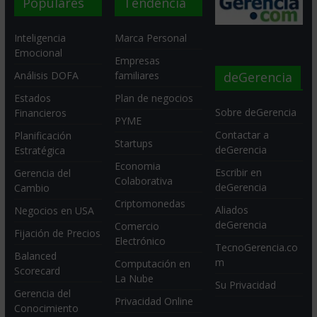
Populares
Tendencia
Inteligencia
Marca Personal
Emocional
Empresas
deGerencia
Análisis DOFA
familiares
Estados
Plan de negocios
Sobre deGerencia
Financieros
PYME
Contactar a
Planificación
Startups
deGerencia
Estratégica
Economia
Escribir en
Gerencia del
Colaborativa
deGerencia
Cambio
Criptomonedas
Aliados
Negocios en USA
deGerencia
Comercio
Fijación de Precios
Electrónico
TecnoGerencia.co
Balanced
m
Computación en
Scorecard
La Nube
Su Privacidad
Gerencia del
Privacidad Online
Conocimiento