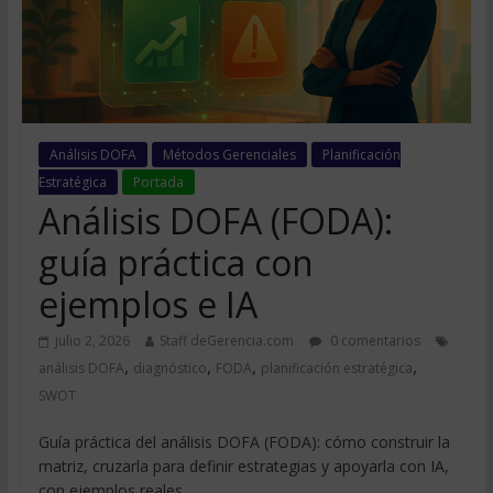
Análisis DOFA
Métodos Gerenciales
Planificación
Estratégica
Portada
Análisis DOFA (FODA):
guía práctica con
ejemplos e IA
julio 2, 2026
Staff deGerencia.com
0 comentarios
,
,
,
,
análisis DOFA
diagnóstico
FODA
planificación estratégica
SWOT
Guía práctica del análisis DOFA (FODA): cómo construir la
matriz, cruzarla para definir estrategias y apoyarla con IA,
con ejemplos reales.