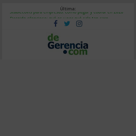
Última:
Stablecoins para empresas: cómo pagar y cobrar en 2026
Despido silencioso: qué es y por qué sale tan caro
IA en selección de personal: cómo auditarla a tiempo
Trabajo forzoso en la cadena de suministro: qué hacer
Mercado hispano de EE. UU.: cómo segmentarlo y venderle