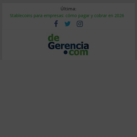
Última:
Stablecoins para empresas: cómo pagar y cobrar en 2026
Despido silencioso: qué es y por qué sale tan caro
IA en selección de personal: cómo auditarla a tiempo
Trabajo forzoso en la cadena de suministro: qué hacer
Mercado hispano de EE. UU.: cómo segmentarlo y venderle