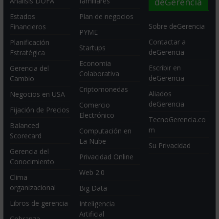
deGerencia
Análisis DOFA
familiares
Estados
Plan de negocios
Sobre deGerencia
Financieros
PYME
Contactar a
Planificación
Startups
deGerencia
Estratégica
Economia
Escribir en
Gerencia del
Colaborativa
deGerencia
Cambio
Criptomonedas
Aliados
Negocios en USA
deGerencia
Comercio
Fijación de Precios
Electrónico
TecnoGerencia.co
Balanced
m
Computación en
Scorecard
La Nube
Su Privacidad
Gerencia del
Privacidad Online
Conocimiento
Web 2.0
Clima
organizacional
Big Data
Libros de gerencia
Inteligencia
Artificial
Cobranza