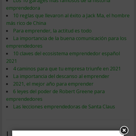
Los 10 garages más famosos de la historia
emprendedora
10 reglas que llevaron al éxito a Jack Ma, el hombre
más rico de China
Para emprender, la actitud es todo
La importancia de la buena comunicación para los
emprendedores
10 claves del ecosistema emprendedor español
2021
4 caminos para que tu empresa triunfe en 2021
La importancia del descanso al emprender
2021, el mejor año para emprender
6 leyes del poder de Robert Greene para
emprendedores
Las lecciones emprendedoras de Santa Claus
Libros de Emprendedores