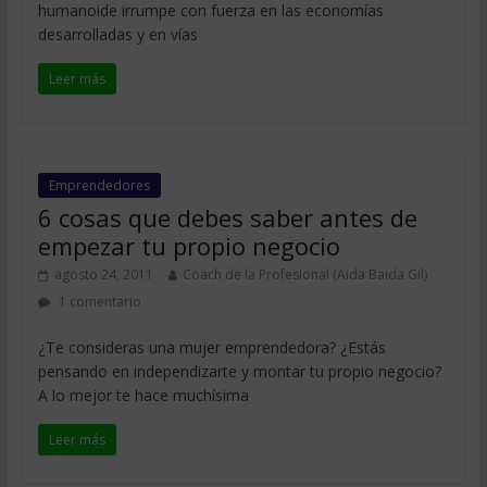
humanoide irrumpe con fuerza en las economías
desarrolladas y en vías
Leer más
Emprendedores
6 cosas que debes saber antes de
empezar tu propio negocio
agosto 24, 2011
Coach de la Profesional (Aida Baida Gil)
1 comentario
¿Te consideras una mujer emprendedora? ¿Estás
pensando en independizarte y montar tu propio negocio?
A lo mejor te hace muchísima
Leer más