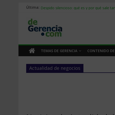
Stablecoins para empresas: cómo pagar y c
Última:
Despido silencioso: qué es y por qué sale ta
IA en selección de personal: cómo auditarla
Trabajo forzoso en la cadena de suministro:
Mercado hispano de EE. UU.: cómo segmenta
TEMAS DE GERENCIA
CONTENIDO DE
Actualidad de negocios