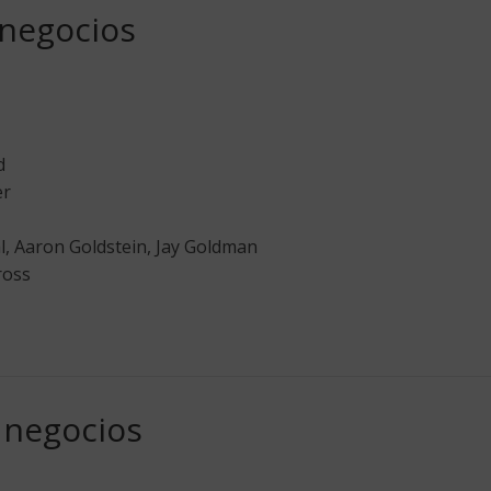
 negocios
d
er
, Aaron Goldstein, Jay Goldman
ross
 negocios