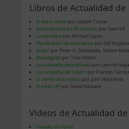
Libros de Actualidad de
El diario usted
por Joseph Turow
60 tendencias en 60 minutos
por Sam Hill
La ola móvil
por Michael Saylor
Planificación de escenarios
por Gill Ringlan
Audaz
por Peter H. Diamandis, Steven Kotl
¡Reimagine!
por Tom Peters
La compañía decodificada
por Leerom Segal
La compañía del futuro
por Frances Cairnc
El cliente automático
por John Warrillow
El estilo HP
por David Packard
Videos de Actualidad de
Fraudes en Forex