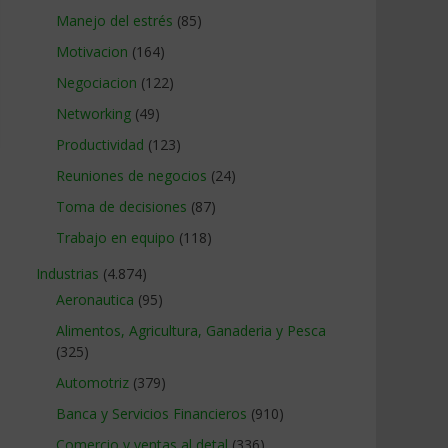
Manejo del estrés
(85)
Motivacion
(164)
Negociacion
(122)
Networking
(49)
Productividad
(123)
Reuniones de negocios
(24)
Toma de decisiones
(87)
Trabajo en equipo
(118)
Industrias
(4.874)
Aeronautica
(95)
Alimentos, Agricultura, Ganaderia y Pesca
(325)
Automotriz
(379)
Banca y Servicios Financieros
(910)
Comercio y ventas al detal
(336)