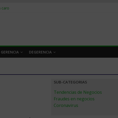
obrar en 2026
n caro
 a tiempo
 qué hacer
rlo y venderle
 GERENCIA
DEGERENCIA
SUB-CATEGORIAS
Tendencias de Negocios
Fraudes en negocios
Coronavirus