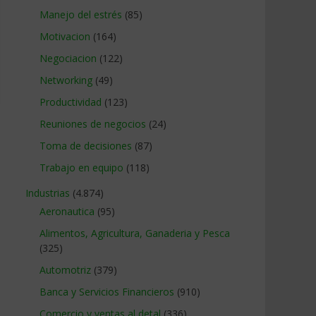
Manejo del estrés
(85)
Motivacion
(164)
Negociacion
(122)
Networking
(49)
Productividad
(123)
Reuniones de negocios
(24)
Toma de decisiones
(87)
Trabajo en equipo
(118)
Industrias
(4.874)
Aeronautica
(95)
Alimentos, Agricultura, Ganaderia y Pesca
(325)
Automotriz
(379)
Banca y Servicios Financieros
(910)
Comercio y ventas al detal
(336)