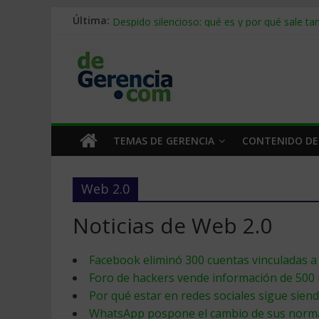
Stablecoins para empresas: cómo pagar y c
Última:
Despido silencioso: qué es y por qué sale ta
IA en selección de personal: cómo auditarla
Trabajo forzoso en la cadena de suministro:
Mercado hispano de EE. UU.: cómo segmenta
TEMAS DE GERENCIA
CONTENIDO DE
Web 2.0
Noticias de Web 2.0
Facebook eliminó 300 cuentas vinculadas 
Foro de hackers vende información de 500 
Por qué estar en redes sociales sigue sien
WhatsApp pospone el cambio de sus normas