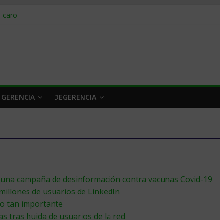
obrar en 2026
n caro
 a tiempo
 qué hacer
rlo y venderle
 GERENCIA
DEGERENCIA
a una campaña de desinformación contra vacunas Covid-19
millones de usuarios de LinkedIn
do tan importante
 tras huida de usuarios de la red