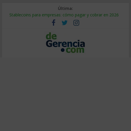
Última:
Stablecoins para empresas: cómo pagar y cobrar en 2026
Despido silencioso: qué es y por qué sale tan caro
IA en selección de personal: cómo auditarla a tiempo
Trabajo forzoso en la cadena de suministro: qué hacer
Mercado hispano de EE. UU.: cómo segmentarlo y venderle