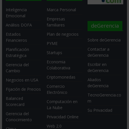
Inteligencia
Marca Personal
Emocional
Empresas
deGerencia
Análisis DOFA
familiares
Estados
Plan de negocios
Sobre deGerencia
Financieros
PYME
Contactar a
Planificación
Startups
deGerencia
Estratégica
Economia
Escribir en
Gerencia del
Colaborativa
deGerencia
Cambio
Criptomonedas
Aliados
Negocios en USA
deGerencia
Comercio
Fijación de Precios
Electrónico
TecnoGerencia.co
Balanced
m
Computación en
Scorecard
La Nube
Su Privacidad
Gerencia del
Privacidad Online
Conocimiento
Web 2.0
Clima