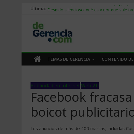
Última:
Stablecoins para empresas: cómo pagar y c
Despido silencioso: qué es y por qué sale ta
IA en selección de personal: cómo auditarla
Trabajo forzoso en la cadena de suministro:
Mercado hispano de EE. UU.: cómo segmenta
TEMAS DE GERENCIA
CONTENIDO DE
Publicidad en Internet
Web 2.0
Facebook fracasa 
boicot publicitari
Los anuncios de más de 400 marcas, incluidas Coc