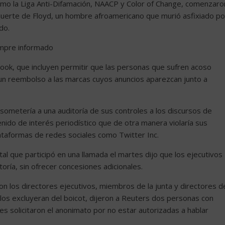
mo la Liga Anti-Difamación, NAACP y Color of Change, comenzaro
muerte de Floyd, un hombre afroamericano que murió asfixiado po
do.
empre informado
ok, que incluyen permitir que las personas que sufren acoso
 un reembolso a las marcas cuyos anuncios aparezcan junto a
sometería a una auditoría de sus controles a los discursos de
nido de interés periodístico que de otra manera violaría sus
plataformas de redes sociales como Twitter Inc.
tal que participó en una llamada el martes dijo que los ejecutivos
oría, sin ofrecer concesiones adicionales.
n los directores ejecutivos, miembros de la junta y directores d
 los excluyeran del boicot, dijeron a Reuters dos personas con
es solicitaron el anonimato por no estar autorizadas a hablar