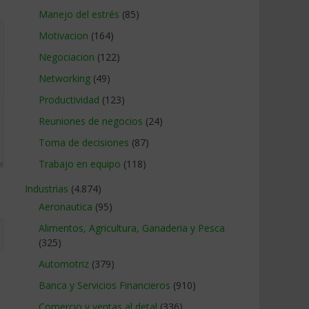
Manejo del estrés
(85)
Motivacion
(164)
Negociacion
(122)
Networking
(49)
Productividad
(123)
Reuniones de negocios
(24)
Toma de decisiones
(87)
Trabajo en equipo
(118)
Industrias
(4.874)
Aeronautica
(95)
Alimentos, Agricultura, Ganaderia y Pesca
(325)
Automotriz
(379)
Banca y Servicios Financieros
(910)
Comercio y ventas al detal
(336)