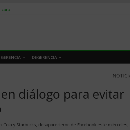
obrar en 2026
n caro
 a tiempo
 qué hacer
rlo y venderle
 GERENCIA
DEGERENCIA
NOTICI
en diálogo para evitar
o
a-Cola y Starbucks, desaparecieron de Facebook este miércoles,