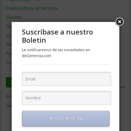
Colaboradores de Gerencia
Glosario
Glosario Inglés – Español
Suscríbase a nuestro
Los mejores MBA
Boletin
Firmas de Gerencia
Le notificaremos de las novedades en
Formación de Gerencia
deGerencia.com
Todos los Temas
Temas de Gerencia
Empresas de Gerencia
(38)
Gerencia
(9.477)
Ciencias Económicas
(80)
REGISTRESE YA
Contabilidad
(466)