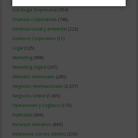
Educacion Gerencial
(454)
Estrategia Empresarial
(304)
Finanzas Corporativas
(748)
Gerencia social y ambiental
(223)
Gobierno Corporativo
(11)
Legal
(125)
Marketing
(988)
Marketing Digital
(247)
Métodos Gerenciales
(280)
Negocios Internacionales
(2.257)
Negocios Online
(1.405)
Operaciones y Logística
(172)
Publicidad
(306)
Recursos Humanos
(865)
Relaciones con los clientes
(219)