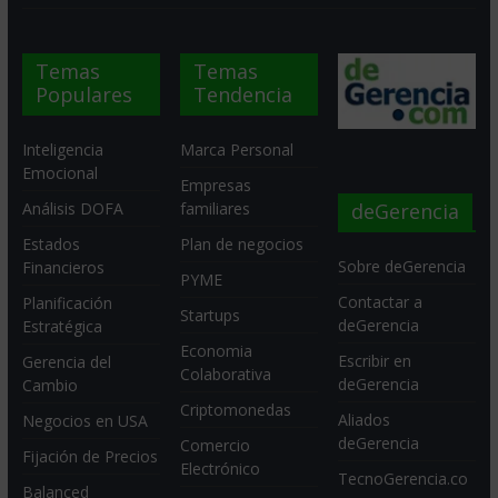
Temas
Temas
Populares
Tendencia
Inteligencia
Marca Personal
Emocional
Empresas
deGerencia
Análisis DOFA
familiares
Estados
Plan de negocios
Sobre deGerencia
Financieros
PYME
Contactar a
Planificación
Startups
deGerencia
Estratégica
Economia
Escribir en
Gerencia del
Colaborativa
deGerencia
Cambio
Criptomonedas
Aliados
Negocios en USA
deGerencia
Comercio
Fijación de Precios
Electrónico
TecnoGerencia.co
Balanced