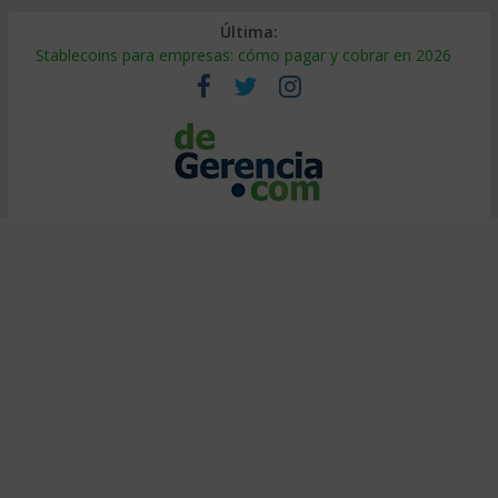
Última:
Stablecoins para empresas: cómo pagar y cobrar en 2026
Despido silencioso: qué es y por qué sale tan caro
IA en selección de personal: cómo auditarla a tiempo
Trabajo forzoso en la cadena de suministro: qué hacer
Mercado hispano de EE. UU.: cómo segmentarlo y venderle