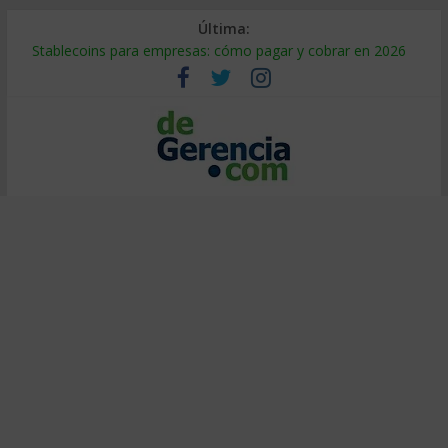
Última:
Stablecoins para empresas: cómo pagar y cobrar en 2026
Despido silencioso: qué es y por qué sale tan caro
IA en selección de personal: cómo auditarla a tiempo
Trabajo forzoso en la cadena de suministro: qué hacer
Mercado hispano de EE. UU.: cómo segmentarlo y venderle