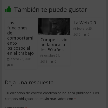
También te puede gustar
Las
La Web 2.0
funciones
febrero 25,
del
2010
0
comportami
Competitivid
ento
ad laboral a
psicosocial
los 50 años
en el trabajo
octubre 24,
enero 22, 2005
2018
0
0
Deja una respuesta
Tu dirección de correo electrónico no será publicada.
Los
campos obligatorios están marcados con
*
Comentario
*