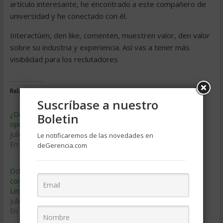
artículo interesante, he encontrado a este compañero de
universidad y he conectado con él.
Interactúen, den like, comenten, muestren valor, den valor
sobre su industria y experiencia. Así vas a tener más
visibilidad para los reclutadores
Relacionado
Suscríbase a nuestro
¿Dónde buscar
LinkedIn revela estudio
Boletin
oportunidades de trabajo?
global sobre satisfacción
julio 8, 2020
laboral
Le notificaremos de las novedades en
En «Carrera y Empleo»
marzo 4, 2014
deGerencia.com
En «Clima organizacional»
Ocho consejos para
conseguir trabajo por
LinkedIn
julio 10, 2020
En «Carrera y Empleo»