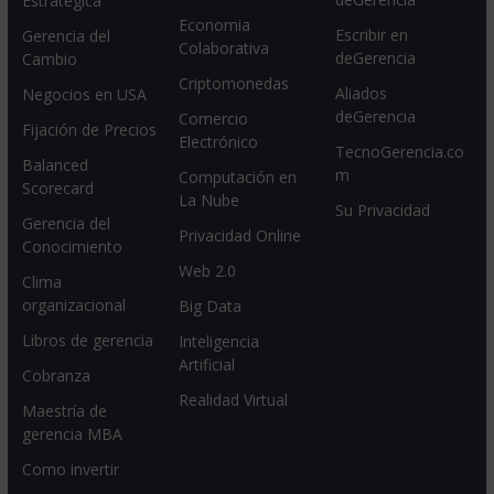
Estratégica
Economia
Escribir en
Gerencia del
Colaborativa
deGerencia
Cambio
Criptomonedas
Aliados
Negocios en USA
deGerencia
Comercio
Fijación de Precios
Electrónico
TecnoGerencia.co
Balanced
m
Computación en
Scorecard
La Nube
Su Privacidad
Gerencia del
Privacidad Online
Conocimiento
Web 2.0
Clima
organizacional
Big Data
Libros de gerencia
Inteligencia
Artificial
Cobranza
Realidad Virtual
Maestría de
gerencia MBA
Como invertir