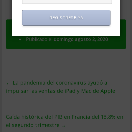
REGISTRESE YA
Ver original en
El Universo
Publicado el
domingo agosto 2, 2020
←
La pandemia del coronavirus ayudó a
impulsar las ventas de iPad y Mac de Apple
Caída histórica del PIB en Francia del 13,8% en
el segundo trimestre
→