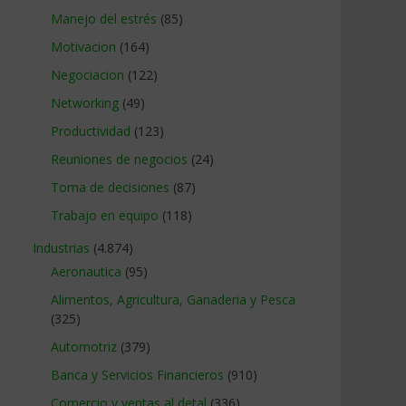
Manejo del estrés
(85)
Motivacion
(164)
Negociacion
(122)
Networking
(49)
Productividad
(123)
Reuniones de negocios
(24)
Toma de decisiones
(87)
Trabajo en equipo
(118)
Industrias
(4.874)
Aeronautica
(95)
Alimentos, Agricultura, Ganaderia y Pesca
(325)
Automotriz
(379)
Banca y Servicios Financieros
(910)
Comercio y ventas al detal
(336)