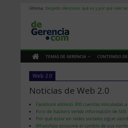
Stablecoins para empresas: cómo pagar y c
Última:
Despido silencioso: qué es y por qué sale ta
IA en selección de personal: cómo auditarla
Trabajo forzoso en la cadena de suministro:
Mercado hispano de EE. UU.: cómo segmenta
TEMAS DE GERENCIA
CONTENIDO DE
Web 2.0
Noticias de Web 2.0
Facebook eliminó 300 cuentas vinculadas 
Foro de hackers vende información de 500 
Por qué estar en redes sociales sigue sien
WhatsApp pospone el cambio de sus normas