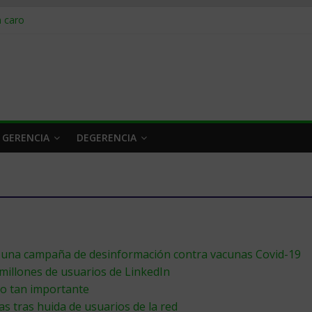
obrar en 2026
n caro
 a tiempo
 qué hacer
rlo y venderle
 GERENCIA
DEGERENCIA
a una campaña de desinformación contra vacunas Covid-19
millones de usuarios de LinkedIn
do tan importante
 tras huida de usuarios de la red