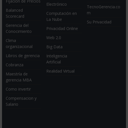
Fijación de Precios
Electrónico
TecnoGerencia.co
Balanced
m
Computación en
Scorecard
La Nube
Su Privacidad
Gerencia del
Privacidad Online
Conocimiento
Web 2.0
Clima
organizacional
Big Data
Libros de gerencia
Inteligencia
Artificial
Cobranza
Realidad Virtual
Maestría de
gerencia MBA
Como invertir
Compensacion y
Salario