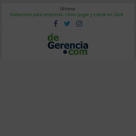
Última:
Stablecoins para empresas: cómo pagar y cobrar en 2026
Despido silencioso: qué es y por qué sale tan caro
IA en selección de personal: cómo auditarla a tiempo
Trabajo forzoso en la cadena de suministro: qué hacer
Mercado hispano de EE. UU.: cómo segmentarlo y venderle