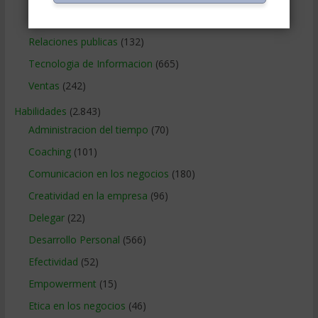
Relaciones con los clientes
(219)
Relaciones publicas
(132)
Tecnologia de Informacion
(665)
Ventas
(242)
Habilidades
(2.843)
Administracion del tiempo
(70)
Coaching
(101)
Comunicacion en los negocios
(180)
Creatividad en la empresa
(96)
Delegar
(22)
Desarrollo Personal
(566)
Efectividad
(52)
Empowerment
(15)
Etica en los negocios
(46)