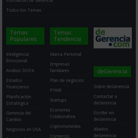
Formación de Gerencia
Todos los Temas
Temas
Temas
Populares
Tendencia
Inteligencia
Marca Personal
Emocional
Empresas
deGerencia
Análisis DOFA
familiares
Estados
Plan de negocios
Sobre deGerencia
Financieros
PYME
Contactar a
Planificación
Startups
deGerencia
Estratégica
Economia
Escribir en
Gerencia del
Colaborativa
deGerencia
Cambio
Criptomonedas
Aliados
Negocios en USA
deGerencia
Comercio