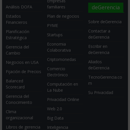
Empresas
deGerencia
Análisis DOFA
familiares
Estados
Plan de negocios
Sobre deGerencia
Financieros
PYME
Contactar a
Planificación
Startups
deGerencia
Estratégica
Economia
Escribir en
Gerencia del
Colaborativa
deGerencia
Cambio
Criptomonedas
Aliados
Negocios en USA
deGerencia
Comercio
Fijación de Precios
Electrónico
TecnoGerencia.co
Balanced
m
Computación en
Scorecard
La Nube
Su Privacidad
Gerencia del
Privacidad Online
Conocimiento
Web 2.0
Clima
organizacional
Big Data
Libros de gerencia
Inteligencia