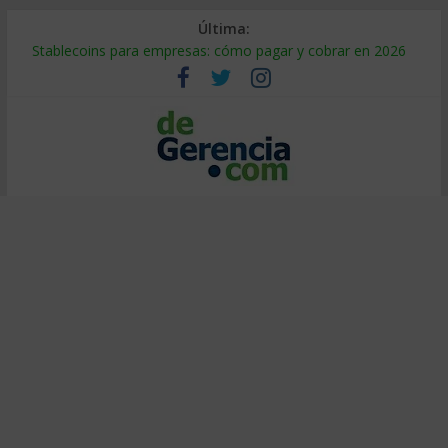
Última:
Stablecoins para empresas: cómo pagar y cobrar en 2026
Despido silencioso: qué es y por qué sale tan caro
IA en selección de personal: cómo auditarla a tiempo
Trabajo forzoso en la cadena de suministro: qué hacer
Mercado hispano de EE. UU.: cómo segmentarlo y venderle