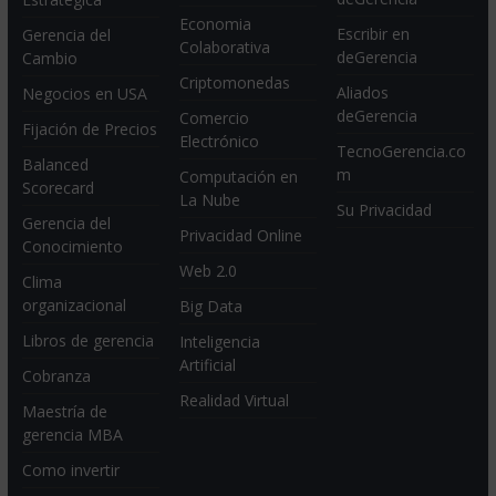
Economia
Escribir en
Gerencia del
Colaborativa
deGerencia
Cambio
Criptomonedas
Aliados
Negocios en USA
deGerencia
Comercio
Fijación de Precios
Electrónico
TecnoGerencia.co
Balanced
m
Computación en
Scorecard
La Nube
Su Privacidad
Gerencia del
Privacidad Online
Conocimiento
Web 2.0
Clima
organizacional
Big Data
Libros de gerencia
Inteligencia
Artificial
Cobranza
Realidad Virtual
Maestría de
gerencia MBA
Como invertir