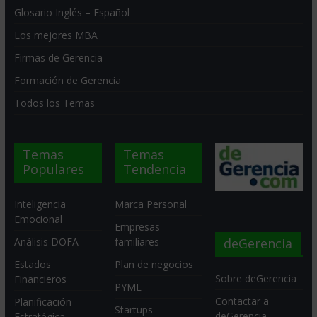
Glosario Inglés – Español
Los mejores MBA
Firmas de Gerencia
Formación de Gerencia
Todos los Temas
Temas
Temas
Populares
Tendencia
Inteligencia
Marca Personal
Emocional
Empresas
deGerencia
Análisis DOFA
familiares
Estados
Plan de negocios
Sobre deGerencia
Financieros
PYME
Contactar a
Planificación
Startups
deGerencia
Estratégica