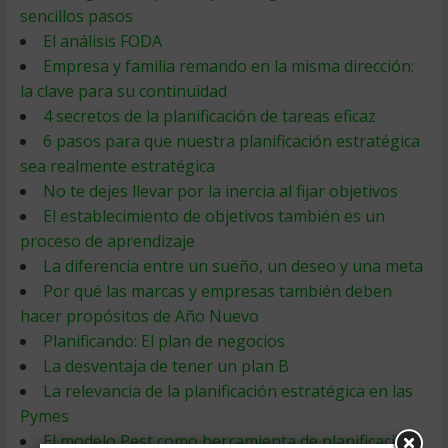
sencillos pasos
El análisis FODA
Empresa y familia remando en la misma dirección:
la clave para su continuidad
4 secretos de la planificación de tareas eficaz
6 pasos para que nuestra planificación estratégica
sea realmente estratégica
No te dejes llevar por la inercia al fijar objetivos
El establecimiento de objetivos también es un
proceso de aprendizaje
La diferencia entre un sueño, un deseo y una meta
Por qué las marcas y empresas también deben
hacer propósitos de Año Nuevo
Planificando: El plan de negocios
La desventaja de tener un plan B
La relevancia de la planificación estratégica en las
Pymes
El modelo Pest como herramienta de planificación