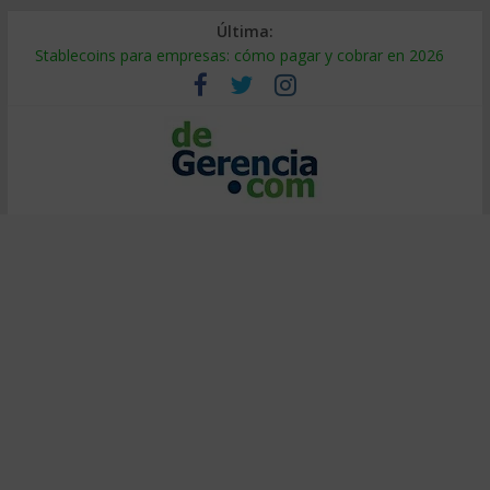
Última:
Stablecoins para empresas: cómo pagar y cobrar en 2026
Despido silencioso: qué es y por qué sale tan caro
IA en selección de personal: cómo auditarla a tiempo
Trabajo forzoso en la cadena de suministro: qué hacer
Mercado hispano de EE. UU.: cómo segmentarlo y venderle