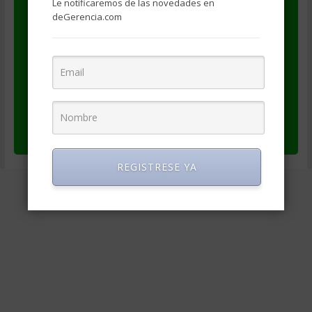
Le notificaremos de las novedades en
se haga referencia a la fuente
deGerencia.com
(degerencia.com)
se provea un enlace al artículo original
(https://degerencia.com/articulo/la-
planificacion-estrategica-y-las-pymes/)
se provea un enlace a los datos del autor
(https://www.degerencia.com/autor/fsocorr
o)
REGISTRESE YA