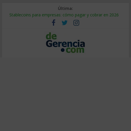
Última:
Stablecoins para empresas: cómo pagar y cobrar en 2026
Despido silencioso: qué es y por qué sale tan caro
IA en selección de personal: cómo auditarla a tiempo
Trabajo forzoso en la cadena de suministro: qué hacer
Mercado hispano de EE. UU.: cómo segmentarlo y venderle