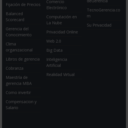
deGerencia
Comercio
Fijación de Precios
Electrónico
TecnoGerencia.co
Balanced
m
Computación en
Scorecard
La Nube
Su Privacidad
Gerencia del
Privacidad Online
Conocimiento
Web 2.0
Clima
organizacional
Big Data
Libros de gerencia
Inteligencia
Artificial
Cobranza
Realidad Virtual
Maestría de
gerencia MBA
Como invertir
Compensacion y
Salario