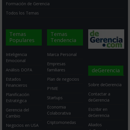
Formación de Gerencia
Todos los Temas
Temas
Temas
Populares
Tendencia
Inteligencia
Marca Personal
Emocional
Empresas
deGerencia
Análisis DOFA
familiares
Estados
Plan de negocios
Sobre deGerencia
Financieros
PYME
Contactar a
Planificación
Startups
deGerencia
Estratégica
Economia
Escribir en
Gerencia del
Colaborativa
deGerencia
Cambio
Criptomonedas
Aliados
Negocios en USA