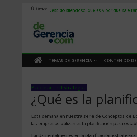
Última:
Stablecoins para empresas: cómo pagar y c
Despido silencioso: qué es y por qué sale ta
IA en selección de personal: cómo auditarla
Trabajo forzoso en la cadena de suministro:
Mercado hispano de EE. UU.: cómo segmenta
TEMAS DE GERENCIA
CONTENIDO DE
Planificación Estratégica
¿Qué es la planifi
Esta semana en nuestra serie de Conceptos de Ec
las empresas utilizan esta planificación para estab
Fundamentalmente, en la planificación estratégica 