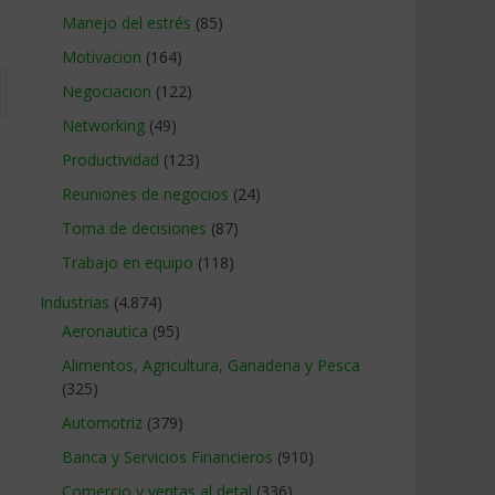
Manejo del estrés
(85)
Motivacion
(164)
Negociacion
(122)
Networking
(49)
Productividad
(123)
Reuniones de negocios
(24)
Toma de decisiones
(87)
Trabajo en equipo
(118)
Industrias
(4.874)
Aeronautica
(95)
Alimentos, Agricultura, Ganaderia y Pesca
(325)
Automotriz
(379)
Banca y Servicios Financieros
(910)
Comercio y ventas al detal
(336)