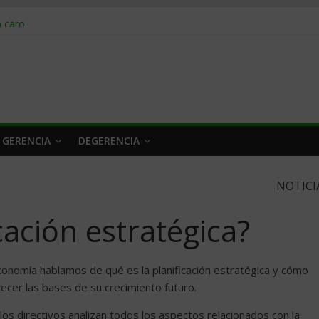
obrar en 2026
n caro
 a tiempo
 qué hacer
rlo y venderle
 GERENCIA
DEGERENCIA
NOTICI
cación estratégica?
onomía hablamos de qué es la planificación estratégica y cómo
lecer las bases de su crecimiento futuro.
los directivos analizan todos los aspectos relacionados con la