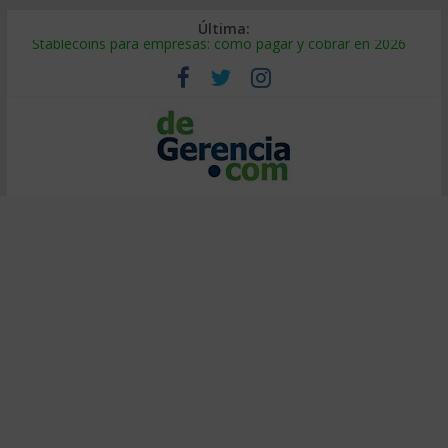
Última:
Stablecoins para empresas: cómo pagar y cobrar en 2026
Despido silencioso: qué es y por qué sale tan caro
IA en selección de personal: cómo auditarla a tiempo
Trabajo forzoso en la cadena de suministro: qué hacer
Mercado hispano de EE. UU.: cómo segmentarlo y venderle