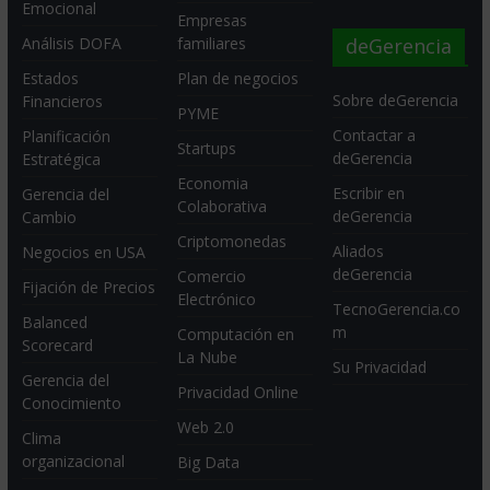
Emocional
Empresas
deGerencia
Análisis DOFA
familiares
Estados
Plan de negocios
Sobre deGerencia
Financieros
PYME
Contactar a
Planificación
Startups
deGerencia
Estratégica
Economia
Escribir en
Gerencia del
Colaborativa
deGerencia
Cambio
Criptomonedas
Aliados
Negocios en USA
deGerencia
Comercio
Fijación de Precios
Electrónico
TecnoGerencia.co
Balanced
m
Computación en
Scorecard
La Nube
Su Privacidad
Gerencia del
Privacidad Online
Conocimiento
Web 2.0
Clima
organizacional
Big Data