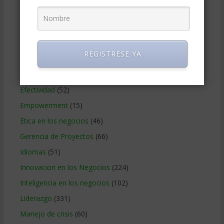
Coaching
(101)
Comunicacion en los negocios
(180)
Creatividad en la empresa
(96)
REGISTRESE YA
Delegar
(22)
Desarrollo Personal
(566)
Efectividad
(52)
Empowerment
(15)
Etica en los negocios
(46)
Gerencia de Proyectos
(66)
Idiomas
(51)
Innovacion en los Negocios
(224)
Inteligencia en los negocios
(102)
Liderazgo
(331)
Manejo de crisis
(60)