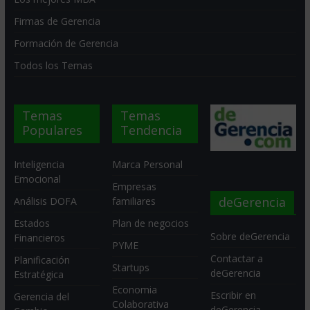
Firmas de Gerencia
Formación de Gerencia
Todos los Temas
Temas
Temas
Populares
Tendencia
Inteligencia
Marca Personal
Emocional
Empresas
deGerencia
Análisis DOFA
familiares
Estados
Plan de negocios
Sobre deGerencia
Financieros
PYME
Contactar a
Planificación
Startups
deGerencia
Estratégica
Economia
Escribir en
Gerencia del
Colaborativa
deGerencia