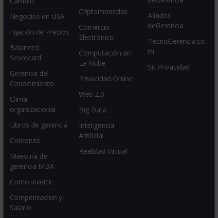
Cambio
Criptomonedas
Aliados
Negocios en USA
deGerencia
Comercio
Fijación de Precios
Electrónico
TecnoGerencia.co
Balanced
m
Computación en
Scorecard
La Nube
Su Privacidad
Gerencia del
Privacidad Online
Conocimiento
Web 2.0
Clima
organizacional
Big Data
Libros de gerencia
Inteligencia
Artificial
Cobranza
Realidad Virtual
Maestría de
gerencia MBA
Como invertir
Compensacion y
Salario