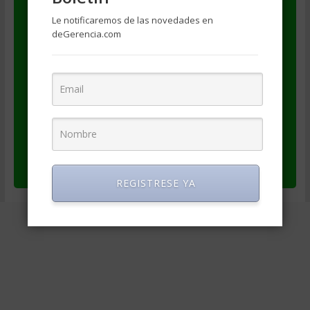
se haga referencia al autor (Jaime España
Le notificaremos de las novedades en
Eraso)
deGerencia.com
se haga referencia a la fuente
(degerencia.com)
se provea un enlace al artículo original
(https://degerencia.com/articulo/diferencia-
y-afinidad-entre-meta-estrategia-y-
tacticas/)
se provea un enlace a los datos del autor
(https://www.degerencia.com/autor/jaimee)
REGISTRESE YA