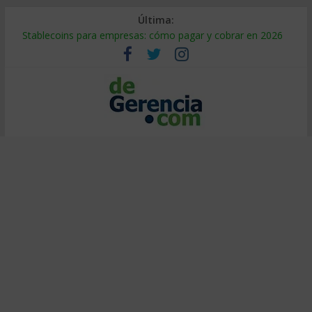
Última:
Stablecoins para empresas: cómo pagar y cobrar en 2026
Despido silencioso: qué es y por qué sale tan caro
IA en selección de personal: cómo auditarla a tiempo
Trabajo forzoso en la cadena de suministro: qué hacer
Mercado hispano de EE. UU.: cómo segmentarlo y venderle