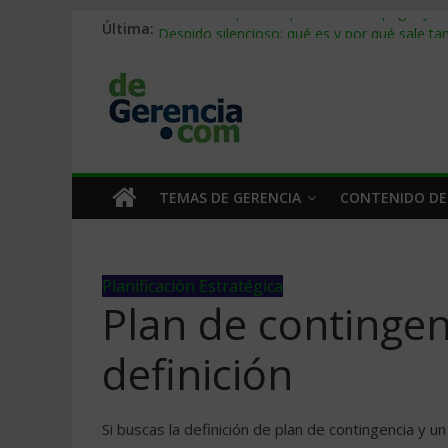
Última:
Stablecoins para empresas: cómo pagar y c
Despido silencioso: qué es y por qué sale ta
IA en selección de personal: cómo auditarla
Trabajo forzoso en la cadena de suministro:
Mercado hispano de EE. UU.: cómo segmenta
TEMAS DE GERENCIA
CONTENIDO DE
Planificación Estratégica
Plan de contingen
definición
Si buscas la definición de plan de contingencia y u