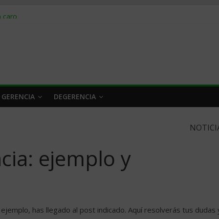
obrar en 2026
n caro
 a tiempo
 qué hacer
rlo y venderle
 GERENCIA
DEGERENCIA
NOTICI
cia: ejemplo y
n ejemplo, has llegado al post indicado. Aquí resolverás tus dudas 