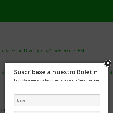
 la “Gran Divergencia”, advierte el FMI
Suscríbase a nuestro Boletin
tina a niveles más altos en 12 años, según la Cepal
Le notificaremos de las novedades en deGerencia.com
ados, cómo
Del Dicho al Hecho