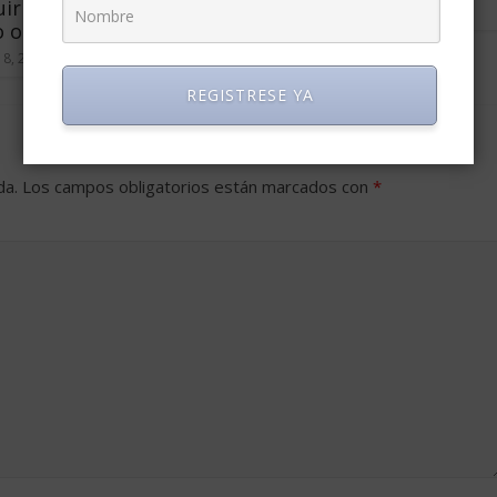
uir que sean buenos
abril 25, 2013
0
 orientadas/os
18, 2014
0
REGISTRESE YA
da.
Los campos obligatorios están marcados con
*