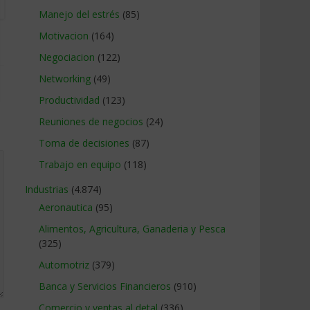
Manejo del estrés
(85)
Motivacion
(164)
Negociacion
(122)
Networking
(49)
Productividad
(123)
Reuniones de negocios
(24)
Toma de decisiones
(87)
Trabajo en equipo
(118)
Industrias
(4.874)
Aeronautica
(95)
Alimentos, Agricultura, Ganaderia y Pesca
(325)
Automotriz
(379)
Banca y Servicios Financieros
(910)
Comercio y ventas al detal
(336)