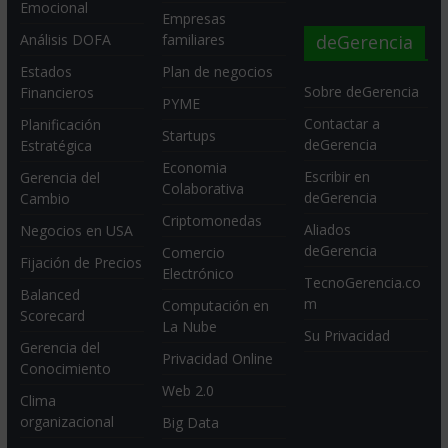
Emocional
Empresas
deGerencia
Análisis DOFA
familiares
Estados
Plan de negocios
Sobre deGerencia
Financieros
PYME
Contactar a
Planificación
Startups
deGerencia
Estratégica
Economia
Escribir en
Gerencia del
Colaborativa
deGerencia
Cambio
Criptomonedas
Aliados
Negocios en USA
deGerencia
Comercio
Fijación de Precios
Electrónico
TecnoGerencia.co
Balanced
m
Computación en
Scorecard
La Nube
Su Privacidad
Gerencia del
Privacidad Online
Conocimiento
Web 2.0
Clima
organizacional
Big Data