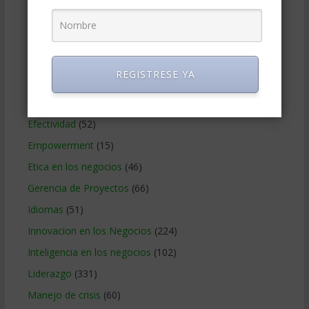
Coaching
(101)
Comunicacion en los negocios
(180)
Creatividad en la empresa
(96)
REGISTRESE YA
Delegar
(22)
Desarrollo Personal
(566)
Efectividad
(52)
Empowerment
(15)
Etica en los negocios
(46)
Gerencia de Proyectos
(66)
Idiomas
(51)
Innovacion en los Negocios
(224)
Inteligencia en los negocios
(102)
Liderazgo
(331)
Manejo de crisis
(60)