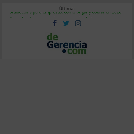
Última:
Stablecoins para empresas: cómo pagar y cobrar en 2026
Despido silencioso: qué es y por qué sale tan caro
IA en selección de personal: cómo auditarla a tiempo
Trabajo forzoso en la cadena de suministro: qué hacer
Mercado hispano de EE. UU.: cómo segmentarlo y venderle