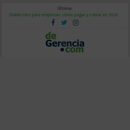
Última:
Stablecoins para empresas: cómo pagar y cobrar en 2026
Despido silencioso: qué es y por qué sale tan caro
IA en selección de personal: cómo auditarla a tiempo
Trabajo forzoso en la cadena de suministro: qué hacer
Mercado hispano de EE. UU.: cómo segmentarlo y venderle