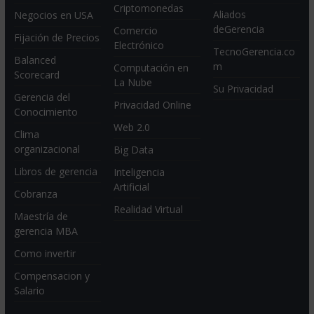
Criptomonedas
Aliados
Negocios en USA
deGerencia
Comercio
Fijación de Precios
Electrónico
TecnoGerencia.co
Balanced
m
Computación en
Scorecard
La Nube
Su Privacidad
Gerencia del
Privacidad Online
Conocimiento
Web 2.0
Clima
organizacional
Big Data
Libros de gerencia
Inteligencia
Artificial
Cobranza
Realidad Virtual
Maestría de
gerencia MBA
Como invertir
Compensacion y
Salario