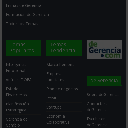
Firmas de Gerencia
Formación de Gerencia
Todos los Temas
Temas
Temas
Populares
Tendencia
Inteligencia
Marca Personal
Emocional
Empresas
deGerencia
Análisis DOFA
familiares
Estados
Plan de negocios
Sobre deGerencia
Financieros
PYME
Contactar a
Planificación
Startups
deGerencia
Estratégica
Economia
Escribir en
Gerencia del
Colaborativa
deGerencia
Cambio