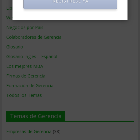
REGISTRESE YA
Libros de Gerencia
Webs de Gerencia
Negocios por País
Colaboradores de Gerencia
Glosario
Glosario Inglés – Español
Los mejores MBA
Firmas de Gerencia
Formación de Gerencia
Todos los Temas
Temas de Gerencia
Empresas de Gerencia
(38)