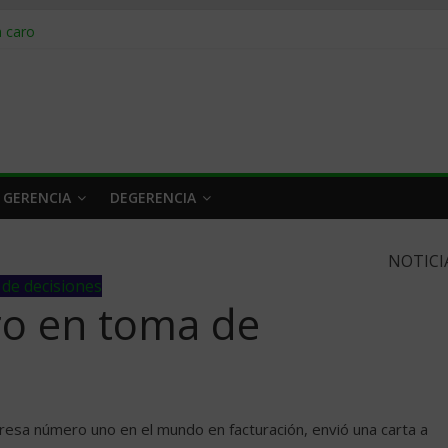
obrar en 2026
n caro
 a tiempo
 qué hacer
rlo y venderle
 GERENCIA
DEGERENCIA
NOTICI
de decisiones
ro en toma de
resa número uno en el mundo en facturación, envió una carta a