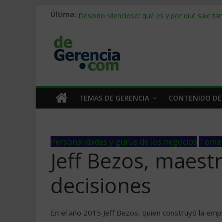
Última:
Stablecoins para empresas: cómo pagar y c
Despido silencioso: qué es y por qué sale ta
IA en selección de personal: cómo auditarla
Trabajo forzoso en la cadena de suministro:
Mercado hispano de EE. UU.: cómo segmenta
TEMAS DE GERENCIA
CONTENIDO DE
Personalidades y gurus de los negocios
Toma 
Jeff Bezos, maest
decisiones
En el año 2015 Jeff Bezos, quien construyó la emp