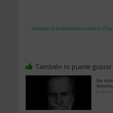
←
Vendido el emblemático edificio Chrys
También te puede gustar
No somo
devolv
febrero 