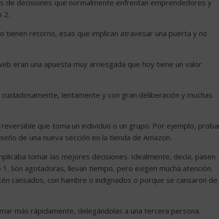
pos de decisiones que normalmente enfrentan emprendedores y
o 2.
no tienen retorno, esas que implican atravesar una puerta y no
 web eran una apuesta muy arriesgada que hoy tiene un valor
cuidadosamente, lentamente y con gran deliberación y muchas
 reversible que toma un individuo o un grupo. Por ejemplo, proba
iseño de una nueva sección en la tienda de Amazon.
o implicaba tomar las mejores decisiones. Idealmente, decía, pasen
1. Son agotadoras, llevan tiempo, pero exigen mucha atención.
tén cansados, con hambre o indignados o porque se cansaron de
omar más rápidamente, delegándolas a una tercera persona.