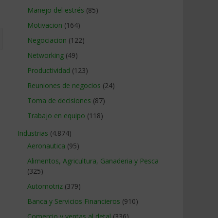
Manejo del estrés
(85)
Motivacion
(164)
Negociacion
(122)
Networking
(49)
Productividad
(123)
Reuniones de negocios
(24)
Toma de decisiones
(87)
Trabajo en equipo
(118)
Industrias
(4.874)
Aeronautica
(95)
Alimentos, Agricultura, Ganaderia y Pesca
(325)
Automotriz
(379)
Banca y Servicios Financieros
(910)
Comercio y ventas al detal
(336)