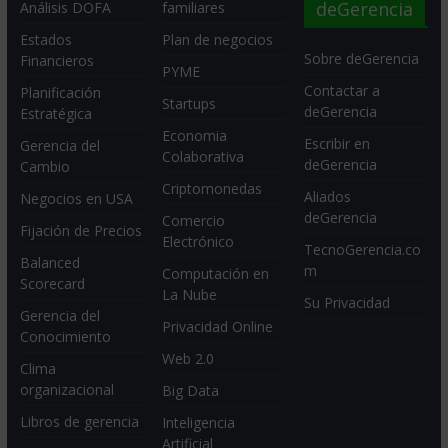
deGerencia
Análisis DOFA
familiares
Estados
Plan de negocios
Sobre deGerencia
Financieros
PYME
Contactar a
Planificación
Startups
deGerencia
Estratégica
Economia
Escribir en
Gerencia del
Colaborativa
deGerencia
Cambio
Criptomonedas
Aliados
Negocios en USA
deGerencia
Comercio
Fijación de Precios
Electrónico
TecnoGerencia.co
Balanced
m
Computación en
Scorecard
La Nube
Su Privacidad
Gerencia del
Privacidad Online
Conocimiento
Web 2.0
Clima
organizacional
Big Data
Libros de gerencia
Inteligencia
Artificial