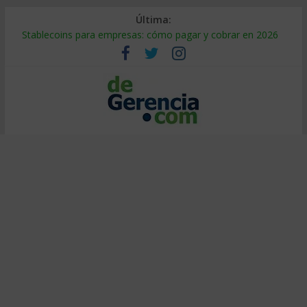
Última:
Stablecoins para empresas: cómo pagar y cobrar en 2026
Despido silencioso: qué es y por qué sale tan caro
IA en selección de personal: cómo auditarla a tiempo
Trabajo forzoso en la cadena de suministro: qué hacer
Mercado hispano de EE. UU.: cómo segmentarlo y venderle