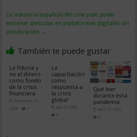
La industria española del cine pide poder
estrenar películas en plataformas digitales sin
penalización
→
También te puede gustar
La fiducia y
La
no el dinero
capacitación
como fondo
como
de la crisis
respuesta a
Qué leer
financiera
la crisis
durante esta
global
pandemia
noviembre 10,
julio 8, 2009
2008
1
abril 12, 2020
0
0