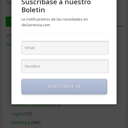
Suscríbase a nuestro
Todos los Temas
Boletin
Le notificaremos de las novedades en
Temas de Gerencia
deGerencia.com
Empresas de Gerencia
(38)
Gerencia
(9.477)
Ciencias Económicas
(80)
Contabilidad
(466)
Educacion Gerencial
(454)
Estrategia Empresarial
(304)
REGISTRESE YA
Finanzas Corporativas
(748)
Gerencia social y ambiental
(223)
Gobierno Corporativo
(11)
Legal
(125)
Marketing
(988)