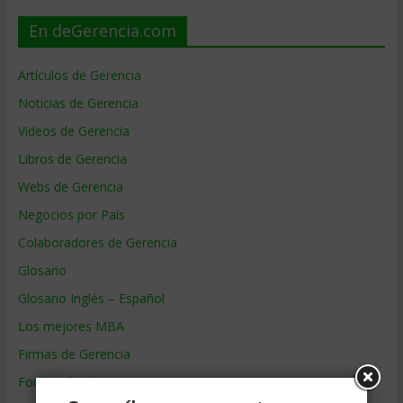
En deGerencia.com
Artículos de Gerencia
Noticias de Gerencia
Videos de Gerencia
Libros de Gerencia
Webs de Gerencia
Negocios por País
Colaboradores de Gerencia
Glosario
Glosario Inglés – Español
Los mejores MBA
Firmas de Gerencia
Formación de Gerencia