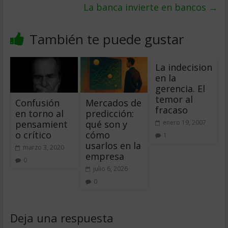
La banca invierte en bancos
→
También te puede gustar
La indecision
en la
gerencia. El
temor al
Confusión
Mercados de
fracaso
en torno al
predicción:
pensamient
qué son y
enero 19, 2007
o crítico
cómo
1
usarlos en la
marzo 3, 2020
empresa
0
julio 6, 2026
0
Deja una respuesta