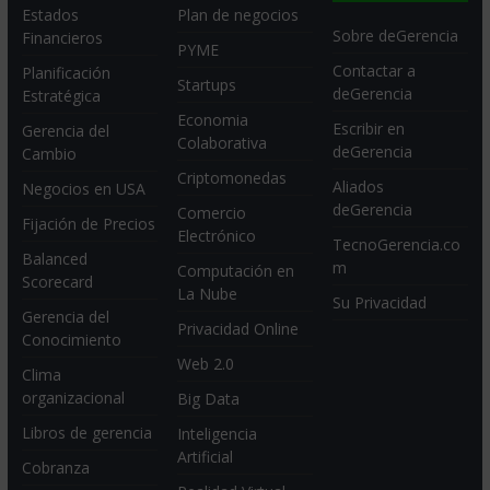
Estados
Plan de negocios
Sobre deGerencia
Financieros
PYME
Contactar a
Planificación
Startups
deGerencia
Estratégica
Economia
Escribir en
Gerencia del
Colaborativa
deGerencia
Cambio
Criptomonedas
Aliados
Negocios en USA
deGerencia
Comercio
Fijación de Precios
Electrónico
TecnoGerencia.co
Balanced
m
Computación en
Scorecard
La Nube
Su Privacidad
Gerencia del
Privacidad Online
Conocimiento
Web 2.0
Clima
organizacional
Big Data
Libros de gerencia
Inteligencia
Artificial
Cobranza