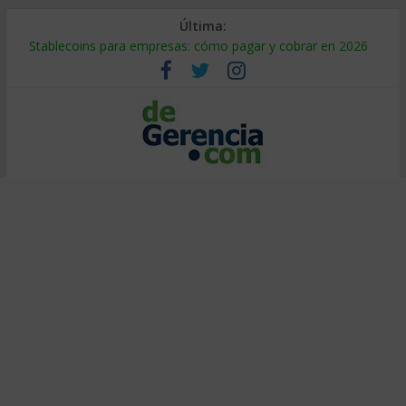
Última:
Stablecoins para empresas: cómo pagar y cobrar en 2026
Despido silencioso: qué es y por qué sale tan caro
IA en selección de personal: cómo auditarla a tiempo
Trabajo forzoso en la cadena de suministro: qué hacer
Mercado hispano de EE. UU.: cómo segmentarlo y venderle