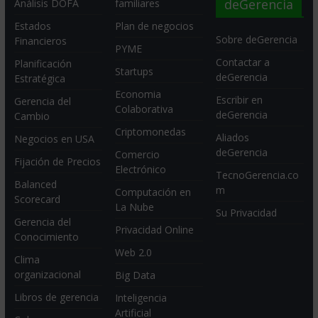
deGerencia
Análisis DOFA
familiares
Estados
Plan de negocios
Sobre deGerencia
Financieros
PYME
Contactar a
Planificación
Startups
deGerencia
Estratégica
Economia
Escribir en
Gerencia del
Colaborativa
deGerencia
Cambio
Criptomonedas
Aliados
Negocios en USA
deGerencia
Comercio
Fijación de Precios
Electrónico
TecnoGerencia.co
Balanced
m
Computación en
Scorecard
La Nube
Su Privacidad
Gerencia del
Privacidad Online
Conocimiento
Web 2.0
Clima
organizacional
Big Data
Libros de gerencia
Inteligencia
Artificial