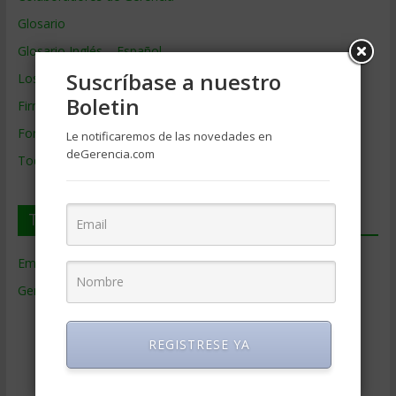
Glosario
Glosario Inglés – Español
Suscríbase a nuestro
Los mejores MBA
Boletin
Firmas de Gerencia
Formación de Gerencia
Le notificaremos de las novedades en
deGerencia.com
Todos los Temas
Temas de Gerencia
Empresas de Gerencia
(38)
Gerencia
(9.477)
Ciencias Económicas
(80)
Contabilidad
(466)
REGISTRESE YA
Educacion Gerencial
(454)
Estrategia Empresarial
(304)