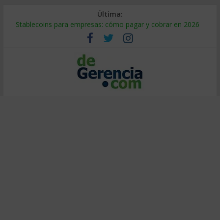
Última:
Stablecoins para empresas: cómo pagar y cobrar en 2026
Despido silencioso: qué es y por qué sale tan caro
IA en selección de personal: cómo auditarla a tiempo
Trabajo forzoso en la cadena de suministro: qué hacer
Mercado hispano de EE. UU.: cómo segmentarlo y venderle