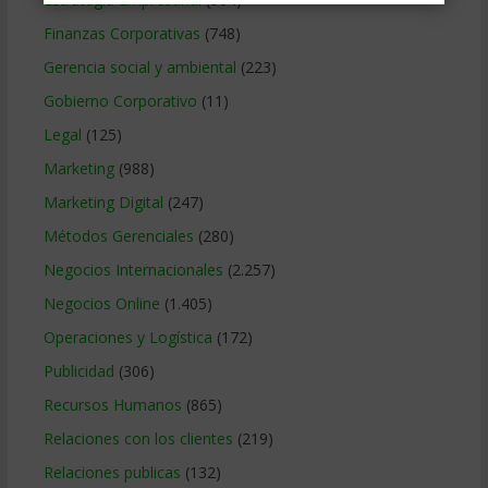
Finanzas Corporativas
(748)
Gerencia social y ambiental
(223)
Gobierno Corporativo
(11)
Legal
(125)
Marketing
(988)
Marketing Digital
(247)
Métodos Gerenciales
(280)
Negocios Internacionales
(2.257)
Negocios Online
(1.405)
Operaciones y Logística
(172)
Publicidad
(306)
Recursos Humanos
(865)
Relaciones con los clientes
(219)
Relaciones publicas
(132)