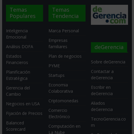
Temas
Temas
Populares
Tendencia
Inteligencia
Marca Personal
Emocional
Empresas
deGerencia
Análisis DOFA
familiares
Estados
Plan de negocios
Sobre deGerencia
Financieros
PYME
Contactar a
Planificación
Startups
deGerencia
Estratégica
Economia
Escribir en
Gerencia del
Colaborativa
deGerencia
Cambio
Criptomonedas
Aliados
Negocios en USA
deGerencia
Comercio
Fijación de Precios
Electrónico
TecnoGerencia.co
Balanced
m
Computación en
Scorecard
La Nube