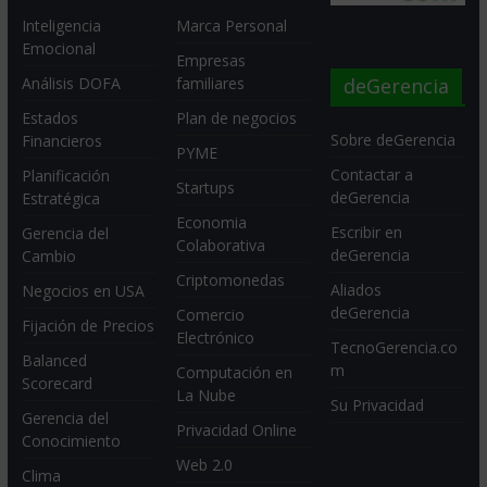
Inteligencia
Marca Personal
Emocional
Empresas
deGerencia
Análisis DOFA
familiares
Estados
Plan de negocios
Sobre deGerencia
Financieros
PYME
Contactar a
Planificación
Startups
deGerencia
Estratégica
Economia
Escribir en
Gerencia del
Colaborativa
deGerencia
Cambio
Criptomonedas
Aliados
Negocios en USA
deGerencia
Comercio
Fijación de Precios
Electrónico
TecnoGerencia.co
Balanced
m
Computación en
Scorecard
La Nube
Su Privacidad
Gerencia del
Privacidad Online
Conocimiento
Web 2.0
Clima