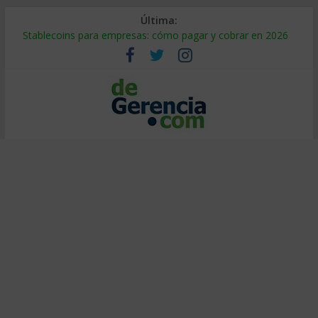
Última:
Stablecoins para empresas: cómo pagar y cobrar en 2026
Despido silencioso: qué es y por qué sale tan caro
IA en selección de personal: cómo auditarla a tiempo
Trabajo forzoso en la cadena de suministro: qué hacer
Mercado hispano de EE. UU.: cómo segmentarlo y venderle