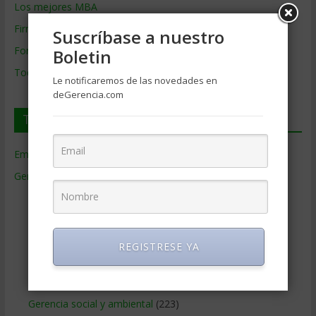
Los mejores MBA
Firmas de Gerencia
Suscríbase a nuestro
Formación de Gerencia
Boletin
Todos los Temas
Le notificaremos de las novedades en
deGerencia.com
Temas de Gerencia
Empresas de Gerencia
(38)
Gerencia
(9.477)
Ciencias Económicas
(80)
Contabilidad
(466)
Educacion Gerencial
(454)
REGISTRESE YA
Estrategia Empresarial
(304)
Finanzas Corporativas
(748)
Gerencia social y ambiental
(223)