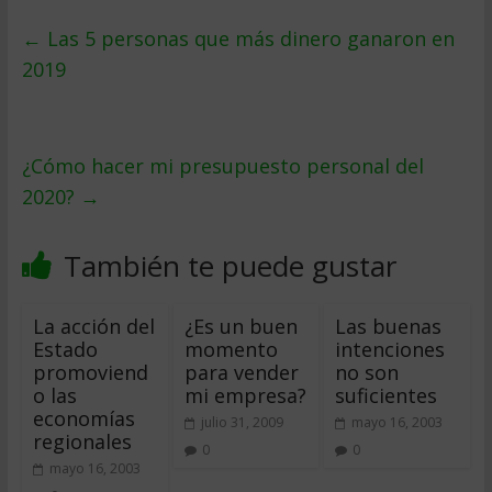
←
Las 5 personas que más dinero ganaron en
2019
¿Cómo hacer mi presupuesto personal del
2020?
→
También te puede gustar
La acción del
¿Es un buen
Las buenas
Estado
momento
intenciones
promoviend
para vender
no son
o las
mi empresa?
suficientes
economías
julio 31, 2009
mayo 16, 2003
regionales
0
0
mayo 16, 2003