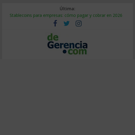
Última:
Stablecoins para empresas: cómo pagar y cobrar en 2026
Despido silencioso: qué es y por qué sale tan caro
IA en selección de personal: cómo auditarla a tiempo
Trabajo forzoso en la cadena de suministro: qué hacer
Mercado hispano de EE. UU.: cómo segmentarlo y venderle