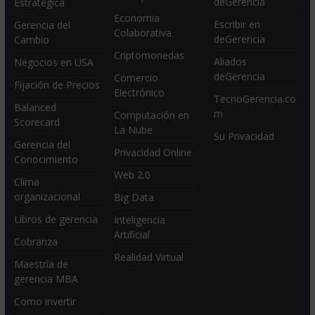
deGerencia
Estratégica
Economia
Escribir en
Gerencia del
Colaborativa
deGerencia
Cambio
Criptomonedas
Aliados
Negocios en USA
deGerencia
Comercio
Fijación de Precios
Electrónico
TecnoGerencia.co
Balanced
m
Computación en
Scorecard
La Nube
Su Privacidad
Gerencia del
Privacidad Online
Conocimiento
Web 2.0
Clima
organizacional
Big Data
Libros de gerencia
Inteligencia
Artificial
Cobranza
Realidad Virtual
Maestría de
gerencia MBA
Como invertir