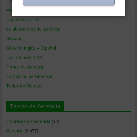
Libros de Gerencia
Webs de Gerencia
Negocios por País
Colaboradores de Gerencia
Glosario
Glosario Inglés – Español
Los mejores MBA
Firmas de Gerencia
Formación de Gerencia
Todos los Temas
Temas de Gerencia
Empresas de Gerencia
(38)
Gerencia
(9.477)