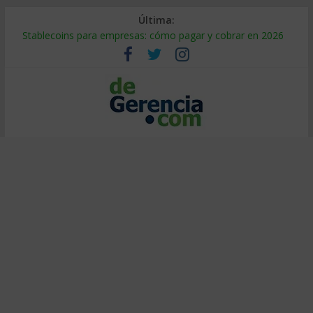
Última:
Stablecoins para empresas: cómo pagar y cobrar en 2026
Despido silencioso: qué es y por qué sale tan caro
IA en selección de personal: cómo auditarla a tiempo
Trabajo forzoso en la cadena de suministro: qué hacer
Mercado hispano de EE. UU.: cómo segmentarlo y venderle