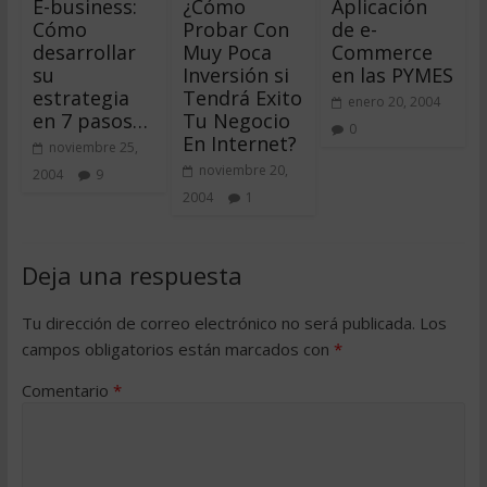
E-business:
¿Cómo
Aplicación
Cómo
Probar Con
de e-
desarrollar
Muy Poca
Commerce
su
Inversión si
en las PYMES
estrategia
Tendrá Exito
enero 20, 2004
en 7 pasos…
Tu Negocio
0
En Internet?
noviembre 25,
noviembre 20,
2004
9
2004
1
Deja una respuesta
Tu dirección de correo electrónico no será publicada.
Los
campos obligatorios están marcados con
*
Comentario
*