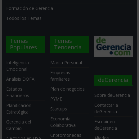
Formación de Gerencia
Todos los Temas
Temas
Temas
Populares
Tendencia
Inteligencia
Marca Personal
Emocional
Empresas
deGerencia
Análisis DOFA
familiares
Estados
Plan de negocios
Sobre deGerencia
Financieros
PYME
Contactar a
Planificación
Startups
deGerencia
Estratégica
Economia
Escribir en
Gerencia del
Colaborativa
deGerencia
Cambio
Criptomonedas
Aliados
Negocios en USA