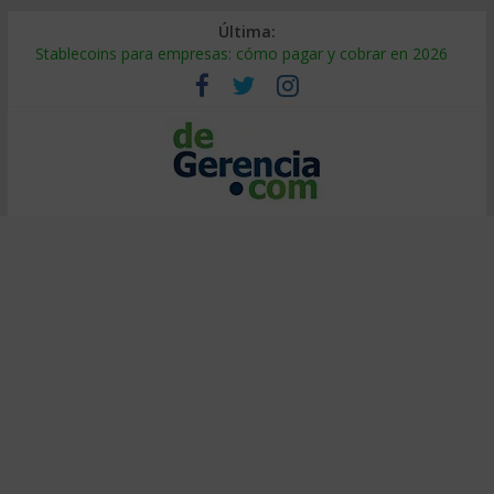
Última:
Stablecoins para empresas: cómo pagar y cobrar en 2026
Despido silencioso: qué es y por qué sale tan caro
IA en selección de personal: cómo auditarla a tiempo
Trabajo forzoso en la cadena de suministro: qué hacer
Mercado hispano de EE. UU.: cómo segmentarlo y venderle