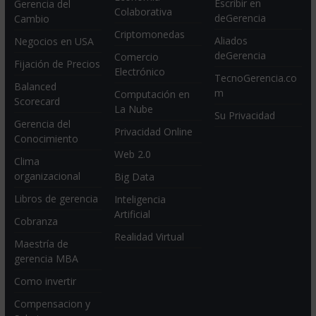
Escribir en
Gerencia del
Colaborativa
deGerencia
Cambio
Criptomonedas
Aliados
Negocios en USA
deGerencia
Comercio
Fijación de Precios
Electrónico
TecnoGerencia.co
Balanced
m
Computación en
Scorecard
La Nube
Su Privacidad
Gerencia del
Privacidad Online
Conocimiento
Web 2.0
Clima
organizacional
Big Data
Libros de gerencia
Inteligencia
Artificial
Cobranza
Realidad Virtual
Maestría de
gerencia MBA
Como invertir
Compensacion y