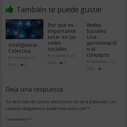
También te puede gustar
Por qué es
Redes
importante
Sociales:
estar en las
Una
redes
aproximació
Inteligencia
sociales
n al
Colectiva
concepto
noviembre 24,
noviembre 15,
septiembre 15,
2009
3
2010
0
2004
1
Deja una respuesta
Tu dirección de correo electrónico no será publicada.
Los
campos obligatorios están marcados con
*
Comentario
*