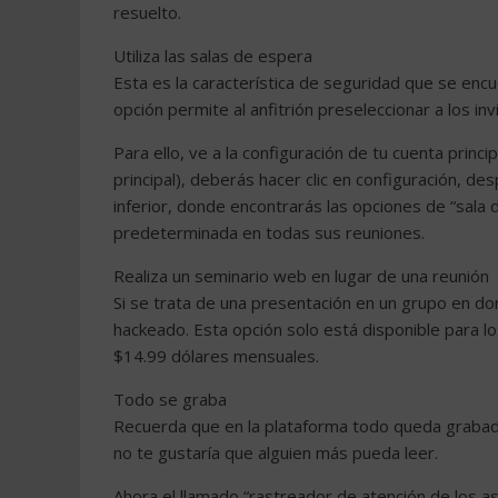
resuelto.
Utiliza las salas de espera
Esta es la característica de seguridad que se enc
opción permite al anfitrión preseleccionar a los i
Para ello, ve a la configuración de tu cuenta princi
principal), deberás hacer clic en configuración, de
inferior, donde encontrarás las opciones de “sala 
predeterminada en todas sus reuniones.
Realiza un seminario web en lugar de una reunión
Si se trata de una presentación en un grupo en d
hackeado. Esta opción solo está disponible para l
$14.99 dólares mensuales.
Todo se graba
Recuerda que en la plataforma todo queda grabado
no te gustaría que alguien más pueda leer.
Ahora el llamado “rastreador de atención de los as