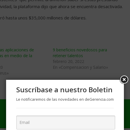
ividad, la plataforma dijo que ahora se encuentra desactivada.
ró hasta unos $35,000 millones de dólares.
as aplicaciones de
9 beneficios novedosos para
as en medio de la
retener talentos
febrero 20, 2022
20
En «Compensacion y Salario»
irus»
Suscríbase a nuestro Boletin
Le notificaremos de las novedades en deGerencia.com