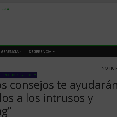
obrar en 2026
n caro
 a tiempo
 qué hacer
rlo y venderle
 GERENCIA
DEGERENCIA
NOTICI
elecomunicaciones
os consejos te ayudará
os a los intrusos y
ng”