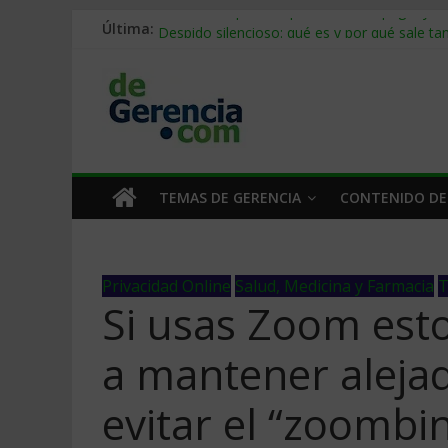
Última:
Stablecoins para empresas: cómo pagar y c
Despido silencioso: qué es y por qué sale ta
IA en selección de personal: cómo auditarla
Trabajo forzoso en la cadena de suministro:
Mercado hispano de EE. UU.: cómo segmenta
TEMAS DE GERENCIA
CONTENIDO DE
Privacidad Online
Salud, Medicina y Farmacia
T
Si usas Zoom est
a mantener alejad
evitar el “zoombi