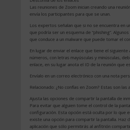
Desconfía de los enlaces
Las reuniones de Zoom inician creando una reuni
envía los participantes para que se unan.
Los expertos señalan que si no se encuentra en u
que podría ser un esquema de “phishing”. Algunos 
que conduce a un malware que puede tomar el cont
En lugar de enviar el enlace que tiene el siguient
números, con letras mayúsculas y minúsculas, deber
enlace, en su lugar anota el ID de la reunión que e
Envíalo en un correo electrónico con una nota per
Relacionado: ¿No confías en Zoom? Estas son las a
Ajusta las opciones de compartir la pantalla de in
Para evitar que alguien tome el control de la pantal
configuración. Esta opción está oculta por lo que 
existe una opción para compartir la pantalla. Haz cli
aplicación que sólo permitirás al anfitrión comparti