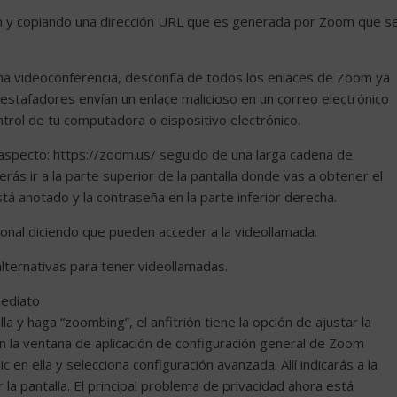
ón y copiando una dirección URL que es generada por Zoom que s
na videoconferencia, desconfía de todos los enlaces de Zoom ya
estafadores envían un enlace malicioso en un correo electrónico
rol de tu computadora o dispositivo electrónico.
e aspecto: https://zoom.us/ seguido de una larga cadena de
ás ir a la parte superior de la pantalla donde vas a obtener el
stá anotado y la contraseña en la parte inferior derecha.
sonal diciendo que pueden acceder a la videollamada.
lternativas para tener videollamadas.
mediato
la y haga “zoombing”, el anfitrión tiene la opción de ajustar la
en la ventana de aplicación de configuración general de Zoom
c en ella y selecciona configuración avanzada. Allí indicarás a la
r la pantalla. El principal problema de privacidad ahora está