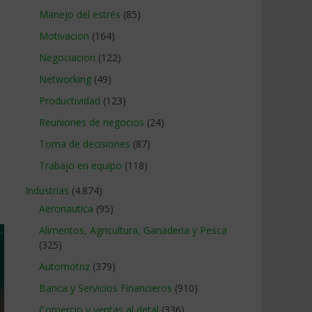
Manejo del estrés
(85)
Motivacion
(164)
Negociacion
(122)
Networking
(49)
Productividad
(123)
Reuniones de negocios
(24)
Toma de decisiones
(87)
Trabajo en equipo
(118)
Industrias
(4.874)
Aeronautica
(95)
Alimentos, Agricultura, Ganaderia y Pesca
(325)
Automotriz
(379)
Banca y Servicios Financieros
(910)
Comercio y ventas al detal
(336)