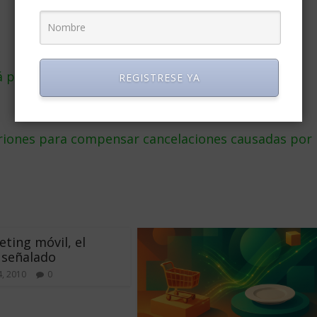
 pospuesto por pandemia de coronavirus
REGISTRESE YA
triones para compensar cancelaciones causadas por
eting móvil, el
 señalado
, 2010
0