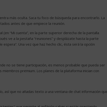
uentra más oculta. Saca tu foco de búsqueda para encontrarlo. La
nvitados antes de que empiece la reunión.
pal (en “Mi cuenta”, en la parte superior derecha de la pantalla
spués ve a la pestaña “reuniones” y desplázate hasta la parte
de espera“. Una vez que haz hecho clic, ésta será la opción
onde no se tiene participación, es menos probable que pueda ser
os miembros premium. Los planes de la plataforma inician con
, así que no añadas texto a una ventana de chat información qu
istentes” que permite al anfitrión saber si estás prestando