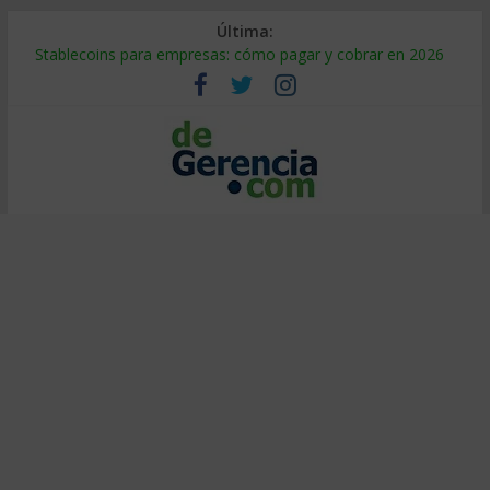
Última:
Stablecoins para empresas: cómo pagar y cobrar en 2026
Despido silencioso: qué es y por qué sale tan caro
IA en selección de personal: cómo auditarla a tiempo
Trabajo forzoso en la cadena de suministro: qué hacer
Mercado hispano de EE. UU.: cómo segmentarlo y venderle