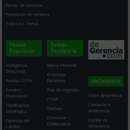
Firmas de Gerencia
Formación de Gerencia
Todos los Temas
Temas
Temas
Populares
Tendencia
Inteligencia
Marca Personal
Emocional
Empresas
deGerencia
Análisis DOFA
familiares
Estados
Plan de negocios
Sobre deGerencia
Financieros
PYME
Contactar a
Planificación
Startups
deGerencia
Estratégica
Economia
Escribir en
Gerencia del
Colaborativa
deGerencia
Cambio