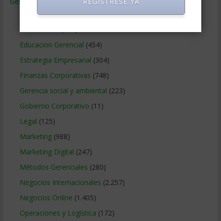
Gerencia
(9.477)
REGISTRESE YA
Ciencias Económicas
(80)
Contabilidad
(466)
Educacion Gerencial
(454)
Estrategia Empresarial
(304)
Finanzas Corporativas
(748)
Gerencia social y ambiental
(223)
Gobierno Corporativo
(11)
Legal
(125)
Marketing
(988)
Marketing Digital
(247)
Métodos Gerenciales
(280)
Negocios Internacionales
(2.257)
Negocios Online
(1.405)
Operaciones y Logística
(172)