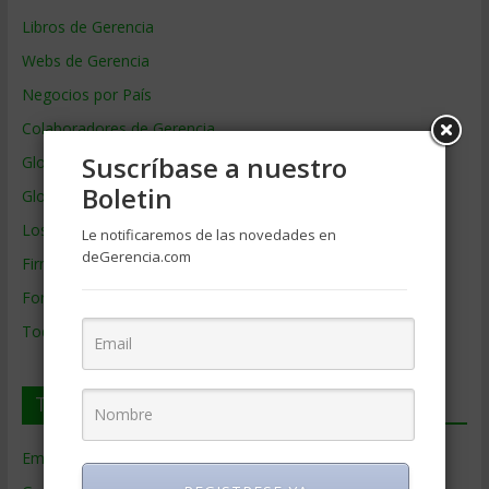
Libros de Gerencia
Webs de Gerencia
Negocios por País
Colaboradores de Gerencia
Suscríbase a nuestro
Glosario
Boletin
Glosario Inglés – Español
Los mejores MBA
Le notificaremos de las novedades en
deGerencia.com
Firmas de Gerencia
Formación de Gerencia
Todos los Temas
Temas de Gerencia
Empresas de Gerencia
(38)