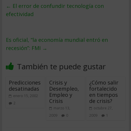
←
El error de confundir tecnología con
efectividad
Es oficial, “la economía mundial entró en
recesión”: FMI
→
También te puede gustar
Predicciones
Crisis y
¿Cómo salir
desatinadas
Desempleo,
fortalecido
Empleo y
en tiempos
enero 15, 2002
Crisis
de crisis?
2
marzo 13,
octubre 27,
2009
0
2009
1