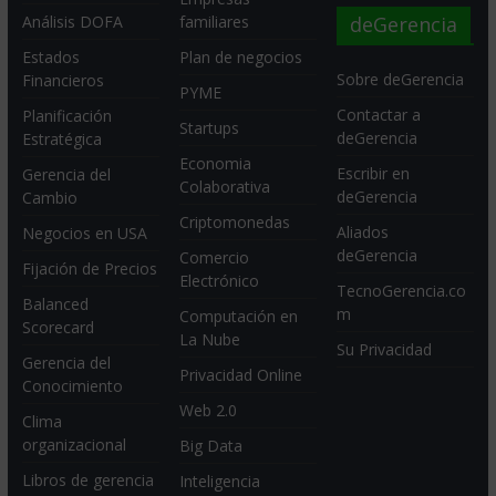
deGerencia
Análisis DOFA
familiares
Estados
Plan de negocios
Sobre deGerencia
Financieros
PYME
Contactar a
Planificación
Startups
deGerencia
Estratégica
Economia
Escribir en
Gerencia del
Colaborativa
deGerencia
Cambio
Criptomonedas
Aliados
Negocios en USA
deGerencia
Comercio
Fijación de Precios
Electrónico
TecnoGerencia.co
Balanced
m
Computación en
Scorecard
La Nube
Su Privacidad
Gerencia del
Privacidad Online
Conocimiento
Web 2.0
Clima
organizacional
Big Data
Libros de gerencia
Inteligencia