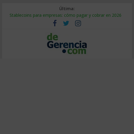
Última:
Stablecoins para empresas: cómo pagar y cobrar en 2026
Despido silencioso: qué es y por qué sale tan caro
IA en selección de personal: cómo auditarla a tiempo
Trabajo forzoso en la cadena de suministro: qué hacer
Mercado hispano de EE. UU.: cómo segmentarlo y venderle