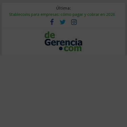
Última:
Stablecoins para empresas: cómo pagar y cobrar en 2026
Despido silencioso: qué es y por qué sale tan caro
IA en selección de personal: cómo auditarla a tiempo
Trabajo forzoso en la cadena de suministro: qué hacer
Mercado hispano de EE. UU.: cómo segmentarlo y venderle