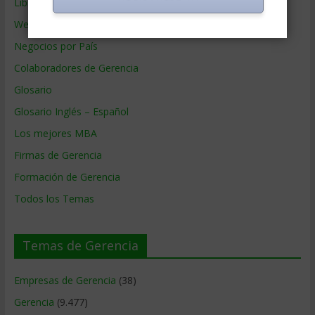
Libros de Gerencia
Webs de Gerencia
Negocios por País
Colaboradores de Gerencia
Glosario
Glosario Inglés – Español
Los mejores MBA
Firmas de Gerencia
Formación de Gerencia
Todos los Temas
Temas de Gerencia
Empresas de Gerencia
(38)
Gerencia
(9.477)