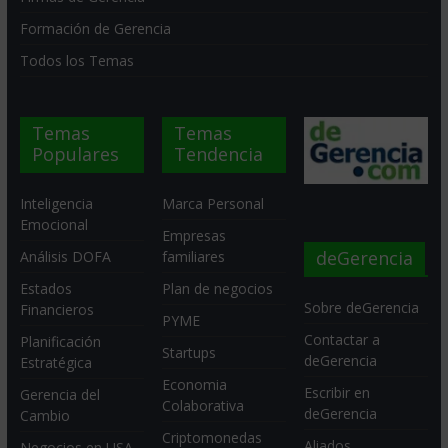
Formación de Gerencia
Todos los Temas
Temas
Temas
Populares
Tendencia
Inteligencia
Marca Personal
Emocional
Empresas
deGerencia
Análisis DOFA
familiares
Estados
Plan de negocios
Sobre deGerencia
Financieros
PYME
Contactar a
Planificación
Startups
deGerencia
Estratégica
Economia
Escribir en
Gerencia del
Colaborativa
deGerencia
Cambio
Criptomonedas
Aliados
Negocios en USA