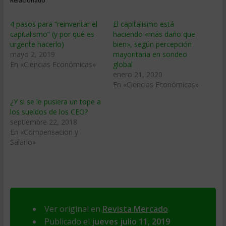
Relacionado
4 pasos para “reinventar el
El capitalismo está
capitalismo” (y por qué es
haciendo «más daño que
urgente hacerlo)
bien», según percepción
mayo 2, 2019
mayoritaria en sondeo
En «Ciencias Económicas»
global
enero 21, 2020
En «Ciencias Económicas»
¿Y si se le pusiera un tope a
los sueldos de los CEO?
septiembre 22, 2018
En «Compensacion y
Salario»
Ver original en
Revista Mercado
Publicado el
jueves julio 11, 2019