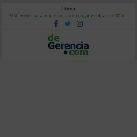
Última:
Stablecoins para empresas: cómo pagar y cobrar en 2026
Despido silencioso: qué es y por qué sale tan caro
IA en selección de personal: cómo auditarla a tiempo
Trabajo forzoso en la cadena de suministro: qué hacer
Mercado hispano de EE. UU.: cómo segmentarlo y venderle