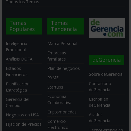
Todos los Temas
Temas
Temas
Populares
Tendencia
Inteligencia
Marca Personal
Emocional
Empresas
deGerencia
Análisis DOFA
familiares
Estados
Plan de negocios
Sobre deGerencia
Financieros
PYME
Contactar a
Planificación
Startups
deGerencia
Estratégica
Economia
Escribir en
Gerencia del
Colaborativa
deGerencia
Cambio
Criptomonedas
Aliados
Negocios en USA
deGerencia
Comercio
Fijación de Precios
Electrónico
TecnoGerencia.co