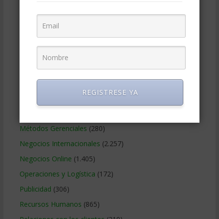
Educacion Gerencial
(454)
Estrategia Empresarial
(304)
Finanzas Corporativas
(748)
Gerencia social y ambiental
(223)
Gobierno Corporativo
(11)
Legal
(125)
REGISTRESE YA
Marketing
(988)
Marketing Digital
(247)
Métodos Gerenciales
(280)
Negocios Internacionales
(2.257)
Negocios Online
(1.405)
Operaciones y Logística
(172)
Publicidad
(306)
Recursos Humanos
(865)