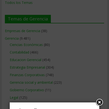
Todos los Temas
Temas de Gerencia
Empresas de Gerencia
(38)
Gerencia
(9.481)
Ciencias Económicas
(80)
Contabilidad
(466)
Educacion Gerencial
(454)
Estrategia Empresarial
(304)
Finanzas Corporativas
(748)
Gerencia social y ambiental
(223)
Gobierno Corporativo
(11)
Legal
(125)
Marketing
(988)